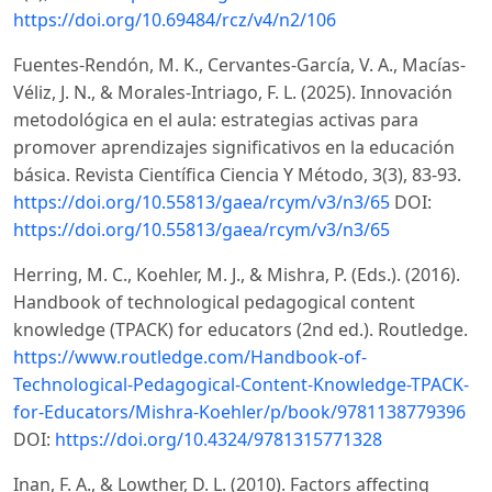
https://doi.org/10.69484/rcz/v4/n2/106
Fuentes-Rendón, M. K., Cervantes-García, V. A., Macías-
Véliz, J. N., & Morales-Intriago, F. L. (2025). Innovación
metodológica en el aula: estrategias activas para
promover aprendizajes significativos en la educación
básica. Revista Científica Ciencia Y Método, 3(3), 83-93.
https://doi.org/10.55813/gaea/rcym/v3/n3/65
DOI:
https://doi.org/10.55813/gaea/rcym/v3/n3/65
Herring, M. C., Koehler, M. J., & Mishra, P. (Eds.). (2016).
Handbook of technological pedagogical content
knowledge (TPACK) for educators (2nd ed.). Routledge.
https://www.routledge.com/Handbook-of-
Technological-Pedagogical-Content-Knowledge-TPACK-
for-Educators/Mishra-Koehler/p/book/9781138779396
DOI:
https://doi.org/10.4324/9781315771328
Inan, F. A., & Lowther, D. L. (2010). Factors affecting