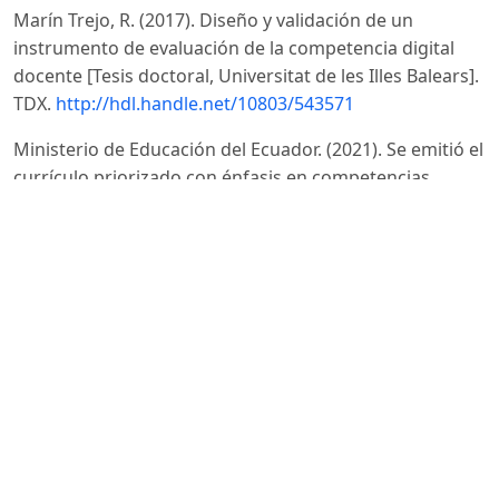
Marín Trejo, R. (2017). Diseño y validación de un
instrumento de evaluación de la competencia digital
docente [Tesis doctoral, Universitat de les Illes Balears].
TDX.
http://hdl.handle.net/10803/543571
Ministerio de Educación del Ecuador. (2021). Se emitió el
currículo priorizado con énfasis en competencias
comunicacionales, matemáticas, digitales y
socioemocionales.
https://educacion.gob.ec/se-emitio-
el-curriculo-priorizado-con-enfasis-en-competencias-
comunicacionales-matematicas-digitales-y-
socioemocionales/
Mishra, P., & Koehler, M. J. (2006). Technological
pedagogical content knowledge: A framework for
teacher knowledge. Teachers College Record, 108(6),
1017–1054.
https://doi.org/10.1111/j.1467-
9620.2006.00684.x
DOI: