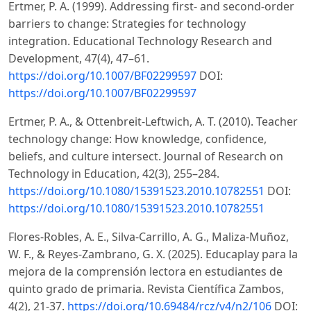
Ertmer, P. A. (1999). Addressing first- and second-order
barriers to change: Strategies for technology
integration. Educational Technology Research and
Development, 47(4), 47–61.
https://doi.org/10.1007/BF02299597
DOI:
https://doi.org/10.1007/BF02299597
Ertmer, P. A., & Ottenbreit-Leftwich, A. T. (2010). Teacher
technology change: How knowledge, confidence,
beliefs, and culture intersect. Journal of Research on
Technology in Education, 42(3), 255–284.
https://doi.org/10.1080/15391523.2010.10782551
DOI:
https://doi.org/10.1080/15391523.2010.10782551
Flores-Robles, A. E., Silva-Carrillo, A. G., Maliza-Muñoz,
W. F., & Reyes-Zambrano, G. X. (2025). Educaplay para la
mejora de la comprensión lectora en estudiantes de
quinto grado de primaria. Revista Científica Zambos,
4(2), 21-37.
https://doi.org/10.69484/rcz/v4/n2/106
DOI: