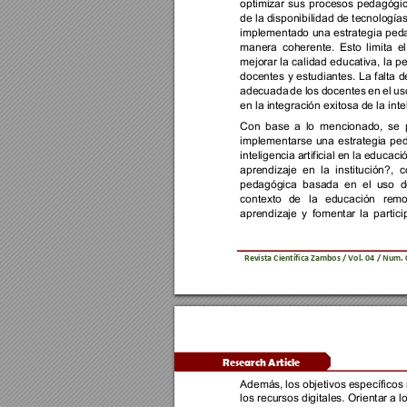
optimizar 
sus 
procesos 
pedagógic
de la disponibilidad de tecnologías
im
plementado 
una 
estrategia 
peda
manera 
coherente. 
Esto 
limita 
el
mejorar la 
calidad 
educativa, 
la 
pe
docentes 
y 
estudiantes. 
La 
falta 
d
adecuada 
de 
los 
docentes 
en 
el 
us
en la integración exitosa de la inteli
Con 
base 
a 
lo 
mencionado
, 
se 
implementarse 
una 
estrategia 
ped
inteligencia 
artificial 
en 
la 
educació
aprendizaje 
en 
la 
institución?, 
c
pedagógica 
basada 
en 
el 
uso 
d
contexto 
de 
la 
educación 
remo
aprendizaje 
y 
fomentar 
la 
partici
Revista 
Científica Zambos / Vol. 
0
4 
/ Num. 
Research Article 
Además, 
los 
objetivos 
específicos 
los recursos 
digitales. Orientar 
a l