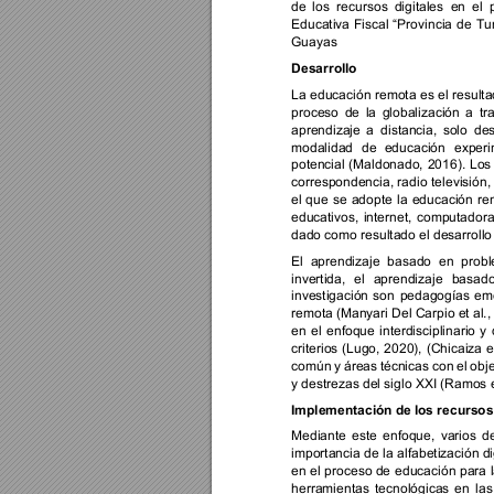
de 
los 
recursos 
digitales 
en 
el 
Educativa 
Fiscal 
“Provincia 
de 
Tu
Guayas 
Desarrollo 
La 
educación 
remota 
es 
el resulta
proceso 
de 
la 
globalización 
a 
tr
aprendizaje 
a 
distancia, 
solo 
des
modalidad 
de 
educación 
experi
potencial 
(Maldonado, 
2016)
. 
Los
correspondencia, 
radio 
televisión, 
el 
que 
se 
adopte 
la 
educació
n 
re
educativos, 
internet, 
computadora
dado como resultado el desarrollo
El 
aprendizaje 
basado 
en 
probl
invertida, 
el 
aprendizaje 
basado
investigación 
son 
pedagogías 
em
remota (Manyari Del Carpio et 
al.
en 
el 
enfoque 
interdisciplinario 
y 
criterios 
(Lugo, 
2020), 
(Chicaiza 
e
común 
y 
áreas 
técnicas 
con 
el 
obje
y destrezas del siglo XXI (Ramos e
Implementación de los recursos 
Mediante 
este 
enfoque, 
varios 
d
importancia 
de 
la 
alfabetización di
en 
el 
proceso de 
educación 
para 
herramientas 
tecnológicas 
en 
las