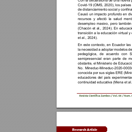
Con la 
declaratoria 
de 
una 
nueva 
Covid-
19 
(OMS, 2020)
, l
os países
de 
distanciamiento 
socia
l 
y 
confin
Causó 
un 
impacto 
profundo 
en 
di
recursos 
y 
afectó 
la 
salud 
menta
desempleo 
masivo, 
pero 
también
(Chacón 
et 
al., 
2024). 
En 
educaci
transición a 
la 
educación 
virtual 
y 
et al., 2024)
. 
En 
este 
contexto, 
en 
Ecuador 
las 
la 
necesidad 
a 
adoptar 
modelos 
de
pedagógica, 
de 
acuerdo 
con 
S
semipresencial 
eran 
parte 
de 
mo
obstante, el 
Ministerio de Educaci
No. 
Mineduc-Mineduc-
2020
-
0003
conocida por 
sus siglas 
ERE 
(Mini
educadores 
del 
país 
experimenta
continuidad educativa (Mena et al.,
Revista 
Científica Zambos / Vol. 
0
4 
/ Num. 
Research Article 