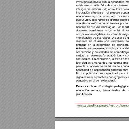
investigación
 revela 
que, a 
pesar de la 
cr
existe 
una 
notable 
falta 
de 
conocimiento 
inteligencia 
artificial 
(IA) 
entre 
los 
docent
integración 
efectiva 
en 
el 
proceso 
educat
educadores 
reporta 
un 
contacto 
ocasiona
que 
un 
25% 
casi 
nunca 
se 
informa 
sobre e
una 
desconexión 
entre 
el 
i
nterés 
por 
la 
docente en nuevas tecnologías. Los result
docentes 
consi
deran 
f
undamental 
el
f
or
competencias 
digitales, 
así 
como 
la 
mejo
y 
evaluación 
de 
sus 
clases. 
A 
pesar 
de 
q
dinámica 
en 
el 
aula 
son 
relevantes, 
se
enfoque 
en 
la 
integración 
de 
tecnologí
Además,
se proponen 
prompts para 
la el
académicos 
y 
activi
dades 
de 
aprendizaje
mejorar 
el
desempeño 
aca
démico 
y 
so
estudiantes. 
En conclusi
ón, 
la 
falta 
de 
fo
tecnologías 
emergentes 
re
presenta 
una 
para 
la 
adopción 
de 
la 
IA 
en 
la 
educac
necesidad 
de 
capacitación 
continua 
para 
fin 
d
e 
potenciar 
su 
capacidad 
pa
ra 
i
digitales 
en 
sus prácti
cas pedagógicas 
y 
a
educativa en el contexto actual
.
Palabras 
clave: 
Estrategia 
pedagógica
educación 
remota, 
herramientas 
de 
I
planificación.
Revista 
Científica Zambos / Vol. 
0
4 
/ Num. 