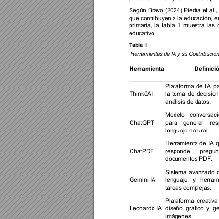
Según 
Bravo 
(2024) 
Piedra 
et 
al., 
que contribuyen a la educación, e
primaria, 
la 
tabla 
1 
muestra 
las 
edu
cativo.  
Tabla
 1 
Herramientas de IA y su Cont
ribució
Herramienta 
Definici
Plataforma 
de 
IA 
pa
ThinköAI 
la 
toma 
de 
decision
análisis de datos. 
Modelo 
conversaci
ChatGPT 
para 
generar 
res
lenguaje natural. 
Herramienta 
de 
IA 
ChatPDF 
responde 
pregun
documentos PDF. 
Sistema 
avanzado 
Gemini IA 
lenguaje 
y 
herram
tareas complejas. 
Plataforma 
creativa
Leonardo IA 
diseño 
gráfico 
y 
ge
imágenes. 