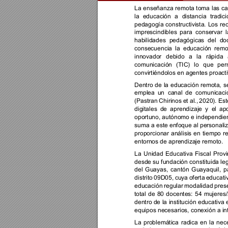
La 
enseñan
za 
remota 
toma 
las 
ca
la 
educación 
a 
distancia 
tradici
pedagogía 
constructivista. 
Los 
re
imprescindibles 
para 
conservar 
l
habilidades 
pedagógicas 
del 
do
consecuencia 
la 
educación 
remo
innovador 
debido 
a 
la 
rápida 
comunicación 
(
TIC
) 
lo 
que 
per
convirtiéndolos en agentes proacti
Dentro 
de 
la 
educación 
remota, 
s
emplea 
un 
canal 
de 
comunicaci
(Pastran 
Chirinos 
et al., 
2020). 
Est
digitale
s 
de 
aprendizaje 
y 
el 
ap
oportuno, autónomo e independien
suma a este enfoque al 
personaliz
proporcionar 
análisis 
en 
tiempo 
re
entornos de aprendizaje remoto. 
La 
Unidad 
Ed
ucativa 
Fiscal 
Provi
desde su fundación 
constituida le
del 
Guayas, 
cantón 
Guayaquil, 
p
distrito 
09D05, 
cuya 
oferta 
educati
educación 
re
gular 
modalidad
prese
total 
de 
80 
docentes: 
54 
mujeres/
dentro de 
la
institución 
educativa 
equipos necesarios, conexión a int
La 
problemática 
radica 
en 
la 
nec