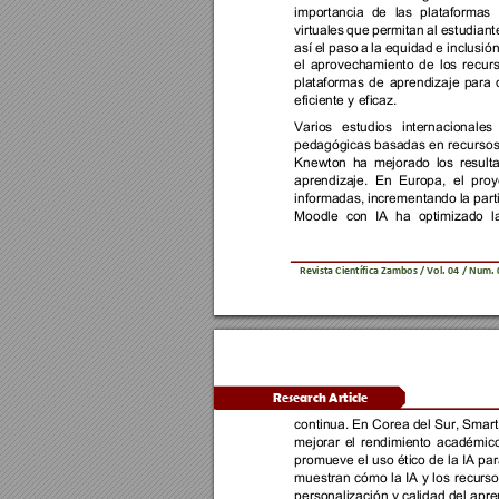
importancia 
de 
las 
plataformas 
virtuales 
qu
e 
permitan 
al 
estudiant
así 
el 
paso 
a 
la 
equidad 
e 
inclusión
el 
aprovechamiento 
de 
los 
recur
plataformas 
de 
aprendizaje 
para 
eficiente y eficaz. 
Varios 
estudios 
internacionales 
pedagógicas basadas 
en 
recursos
Knewton 
ha 
mejorado 
los 
result
aprendizaje. 
En 
Europa, 
el 
p
roy
informadas, 
incrementando 
la part
Moodle 
con 
IA 
ha 
optimizado 
l
Revista 
Científica Zambos / Vol. 
0
4 
/ Num. 
Research Article 
continua. En Corea del Sur, Smart 
mejorar 
el 
rendimiento 
académico
promueve el uso ético de la IA par
muestran 
cómo 
la IA 
y los 
recurso
personalización y calidad del apren