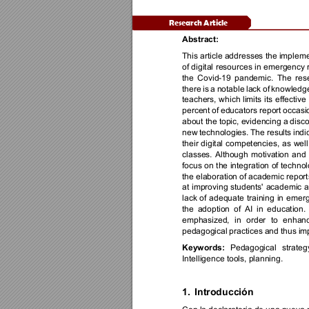
Research Article 
Abstract: 
This article addresses the impleme
of digital 
resources 
in 
emergency 
the 
Covid-19 
pandemic. 
The 
res
ther
e 
is 
a 
notable 
lack 
of 
knowledg
teachers, 
which 
limits 
its 
effective 
percent 
of 
educators report 
occasi
about the topic, evidencing a 
disco
new 
technologies. 
The 
results 
indi
their 
digital 
competencies, 
as 
well
classes. 
Although 
motivation 
and 
focus 
on 
the 
integration 
of 
technol
the elaboration of 
academic report
at 
improving 
students' 
academic 
a
lack 
of 
adequate 
training 
in 
emerg
the 
adoption 
of 
AI 
in 
education. 
emphasized, 
in 
order 
to 
enhanc
pedagogical 
practices 
and 
thus 
im
Pedagogical 
strategy
Keywords:
Intelligence tools, planning.
1.
Introd
ucción