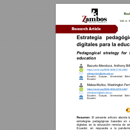
Revi
Vol. 
4 - 
Research Arti
cle
Estrategia 
pedagógi
digitales para la edu
Pedagogical 
strategy 
for 
education
Bazurto
-
Mendoza, Anthony 
Bil
https://orcid.org/0009
-
0006
-
2740
-
2992
abbazurtom@ube.edu.ec
Ecuador
, 
Guayas
, 
Universidad 
Bol
iv
Ecuador
Maliza
-
Muñoz, 
Wa
shingto
n Fer
https://orcid.org/0000
-
0003
-
0970
-
3450
wfmalizam@ube.edu
.ec
Ecuador
, 
Guayas
, 
Universidad 
Bol
iv
Ecuador
Resumen:
El 
presente 
artícul
o 
aborda 
l
estrategias 
pedagógicas 
basadas 
en 
e
digitales 
en 
la 
educaci
ón 
remota 
de 
em
Ecuador, 
en 
respuesta 
a 
la 
pan
demi