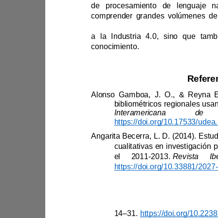
conocimiento.
el 2011
-
2013.
https://doi.org/10.33881/2027
-
14
–
31. 