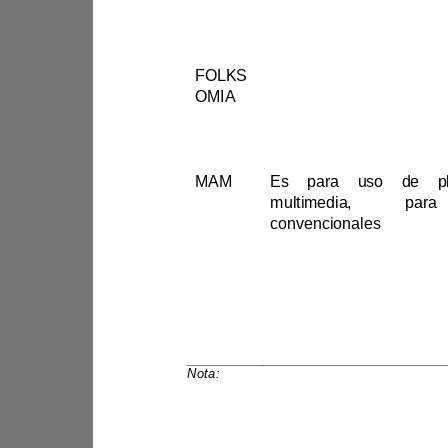
FOLKS
OMIA
usarlos 
MAM
convencionales
Nota:
SEMMA. Lady Sangacha (2025).
Variables identificadas: