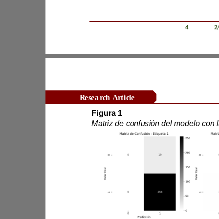
Revista Científica Zambos / Vol. 0
4
/ Num. 0
2
Research Article
Figura 1