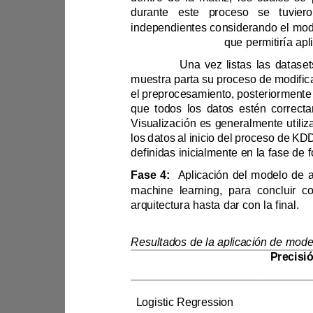
texto y la columna
Fase 3: 
que todos los
defin
Fase 4:
arquitectura hasta dar con la final.
Tabla 6
Modelo
MultinomialNB
Logistic Regression