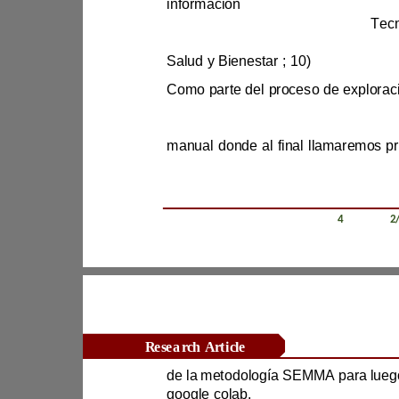
información
;
4) 
matemáticas y estadística
; 6) 
Ingeniería, industria y construcción
Salud y Bienestar 
; 10) 
Servicios
.
man
Revista Científica Zambos / Vol. 0
4
/ Num. 0
2
Research Article
google colab.