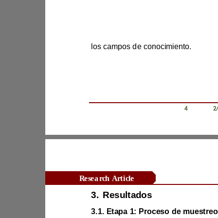
los campos de conocimiento.
SEMMA (Rojas et al., 2023).
Revista Científica Zambos / Vol. 0
4
/ Num. 0
2
Research Article
3.
Resultados
3.1. Etapa 1: Proceso de muestreo