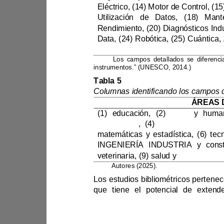
Nota:
instrumentos.” (
UNESCO, 2014
.)
Tabla 5
(1) 
educación
, (2) 
artes 
y
información
, (4) 
matemáticas 
y
estadística
, (6) 
INGENIERÍA INDUSTRIA
y
veterinaria
, (9) 
salud 
y
bienestar
Nota: 
Autores (2025).