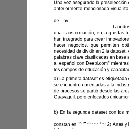
de inv
orientadas a la industria 4.0.
han integr
palabras clave cl
a)
b)
constan en
1) 
Educación
; 2) 