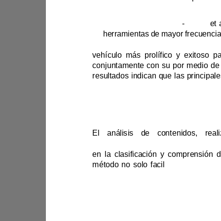
(
Alonso
& Reyna
, 2005)
Como 
lo indica
(Espinosa
-
Castro
de 
herramientas 
de mayor frecuenc
en 'Uti
académica y pr
ofesional.
método no solo facil
(IoT).