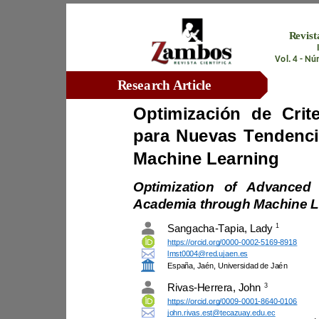
Vol. 
4
-
Research Article
Machine Learning
1
Sangacha
-
Tapia, Lady
https://orcid.org/0000
-
0002
-
5169
-
8918
lmst0004@red.ujaen.es
España, Jaén
, 
Universidad de Jaén
3
Rivas
-
Herrera, John 
https://orcid.org/0009
-
0001
-
8640
-
0106
john.rivas.est@tecazuay.edu.ec