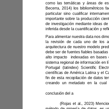
Becerra, 2014) 
los 
p
infe
debe ser de
Portuga
conclusión del a
para la correcta identificac
interés.