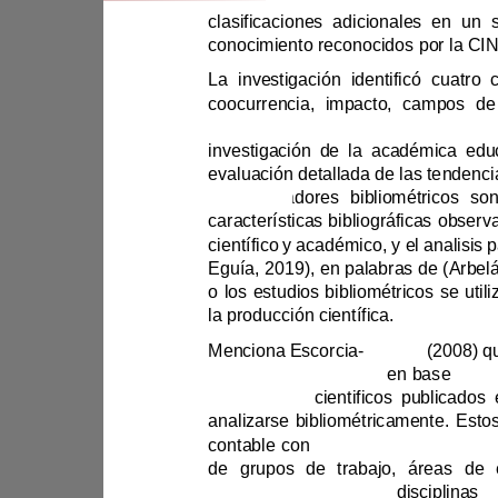
científico y académico, y 
la producción científica.
Menciona
Escorcia
-
Otalora
(
2008) 
diferentes indicadores
en base
los artículos
cientificos
analizarse bibliométricamente
contable con
interdiscip
linariedad, 
la 
disciplinas 