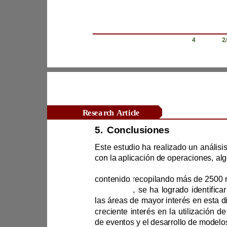
Revista Científica Zambos / Vol. 0
4
/ Num. 0
2
Research Article
5.
Conclusiones
Este estudio ha realizado un 
contenido
el proceso
creciente interés en la utilizac