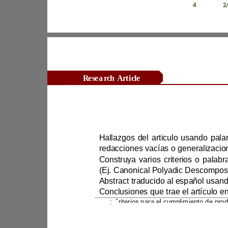
Revista Científica Zambos / Vol. 0
4
/ Num. 0
2
Research Article
Idioma or
Tipo de documento 
Paper/Libro/Tesis
NOMBRE DEL ARCHIVO.pdf
Hallazgos del 
Nota
:
3.2. Etapa 2: Proceso de 