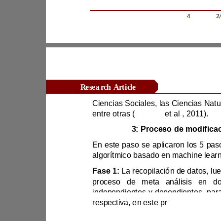
Revista Científica Zambos / Vol. 0
4
/ Num. 0
2
Research Article
entre otras 
(
Romaní
et al
.
,
2011)
.
3.3. Etapa 3: Proceso de 
Fase 1:
respectiva, en este pr
de la dataset 1 y 2.