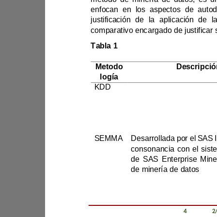
Tabla 1
Metodo
De
l
o
g
í
a
KDD
Identificar patrones 
SEMMA
de minería de datos
Revista Científica Zambos / Vol. 0
4
/ Num. 0
2