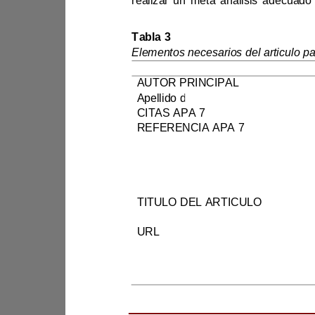
Tabla 3
AUTOR PRINCIPAL
CITAS APA 7
REFERENCIA APA 7
FECHA DE PUBLICACION 
(DD/MM/AAAA)
AÑO DE PUBLICACION
ISBN/ISSN
TITULO DEL ARTICULO
URL
Resumen que trae el articulo
Descarga indirecta por SCI
-