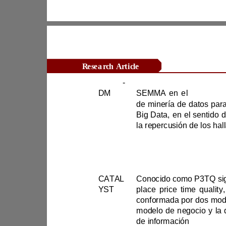
Research Article
CRISP
-
DM
SEMMA en el 
CATAL
C
YST
de información