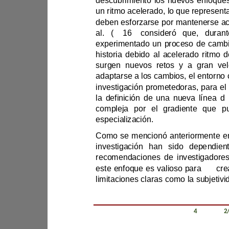
al. 
(
20
16
)
surgen nuevos retos y a gran 
adaptarse a los cambios
,
la definición de una nueva línea d
especialización. 
este enfoque es v
alioso para 
Revista Científica Zambos / Vol. 0
4
/ Num. 0
2