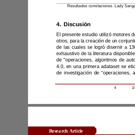
Nota:
4.
Discusión
4.0, en un
a
primer
a
a
de inv
Revista Científica Zambos / Vol. 0
4
/ Num. 0
2
Research Article