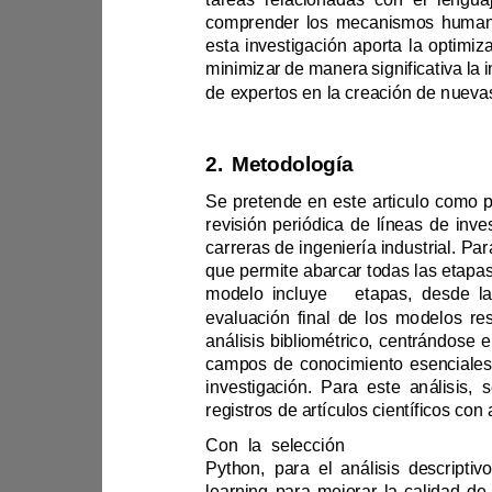
2.
Metodología
carreras de ingeniería industrial
modelo incluye 
3
análisis bi
registros de artíc
C
on la selección 
de
Python
, 
para 
learning