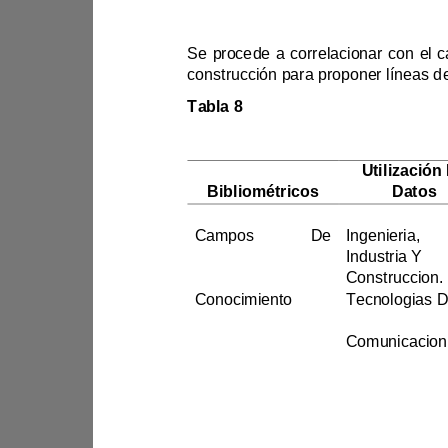
Nota
Tabla 8
Tabla De Correlación 
Resultados 
Bibliométricos
Datos
Registros
27%
Campos De 
Ingenieria,
Conocimiento O 
Industria Y
Áreas De 
Construccion.
Conocimiento
Informacion Y
Com
Educacion.