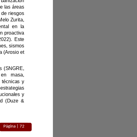
desarrollo (Banco Mundial, 2020). La urbanización 
acelerada y los cambios en el uso del suelo aumentan la vulnerabilidad de las áreas 
urbanas, lo que subraya la necesidad urgente de estrategias de gestión de riesgos 
la sostenibilidad territorial (Cook & Melo Zurita, 
2016). La gestión de riesgos se ha convertido en un pilar fundamental en la 
planificación territorial, con un enfoque preventivo basado en la mitigación proactiva 
tivas (Asare Okyere et al., 2022). Este 
enfoque es crucial en regiones vulnerables a amenazas como inundaciones, sismos 
y deslizamientos, que afectan tanto a la población como a la infraestructura (Arosio et 
En Ecuador, el Servicio Nacional de Gestión de Riesgos y Emergencias (SNGRE, 
2020) ha identificado amenazas recurrentes como movimientos en masa, 
inundaciones y sismos, que afectan el desarrollo local. Las limitaciones técnicas y 
os locales dificultan la implementación de estrategias 
eficaces, lo que resalta la necesidad de fortalecer las capacidades institucionales y 
políticas públicas, promoviendo la participación activa de la comunidad (Duze & 
Página | 
72