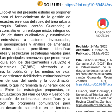
DOI / URL:
El objetivo del presente estudio es proponer 
estrategias para el fortalecimiento de la gestión de 
riesgos de desastres en el uso del suelo del área urbana 
de la parroquia Salinas, cantón Guaranda; la 
metodología consistió en un enfoque mixto, integrando 
recopilación de datos cualitativos y cuantitativos 
mediante entrevistas a actores involucrados, 
herramientas geoespaciales y análisis de amenazas 
Recibido
: 
2
4
/
Mar
/202
5
naturales, estos datos permitieron identificar 
Aceptado
: 
1
1
/
Abr
/202
5
vulnerabilidades y estructurar estrategias viables pa
ra 
Publicado
: 
3
1
/
May
/202
5
el territorio. Las principales amenazas que predominan 
Cita:
Gaibor
-
Garófalo
en la parroquia son los deslizamientos (31,82%) e 
Camacho, J. A. (
2025
incendios forestales (37,88%), afectando a la 
infraestructura, la población y los medios de vida, 
asimismo, se identificaron debilidades institucion
ales en 
cantón Guaranda. 
la regulación de uso del suelo y la coordinación 
Zambos
interinstitucional, lo que incrementa la vulnerabilidad de 
la parroquia. Entre las estrategias propuestas, se 
priorizan la actualización del Plan de Uso y Gestión del 
de Esmeraldas 
–
Suelo, la creación de ordenanzas
específicas y la 
Revista Científica Zambos
implementación de programas comunitarios para 
garantizar un desarrollo sostenible en el territorio. 