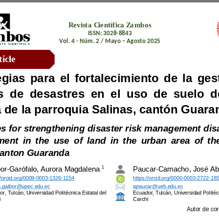
Revista 
C
ientífica Zambos
ISSN: 
3028
-
8843
Vol. 
4
-
Núm. 
2
/ 
Mayo
–
Agosto
202
5
Research Article
Strategies for strengthening disaster risk management
canton Guaranda
1
Gaibor
-
Garófalo
, 
Aurora Magdalena 
Paucar
-
Camacho
, 
https://orcid.org/0009
-
0003
-
1326
-
1154
https://orcid.org/0000
-
0003
-
2722
-
aurora.gaibor@upec.edu.ec
apaucar@ueb.edu.ec
Ecuador
, 
Tulcán
,
Universidad Politécnica Estatal del 
Ecuador
, 
Tulcán
,
chi
Carchi