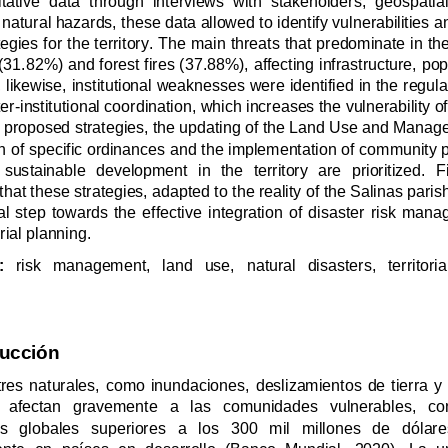
use and inter
-
institutional coordination, which increases the vulnerabili
local territorial planning.
ywords:
risk 
s
Introducción