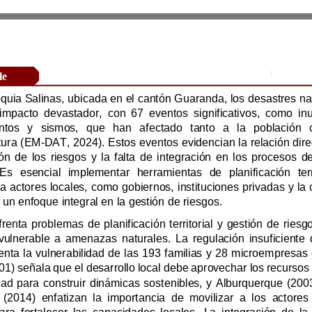
Mayo
–
Research Article
infraestructura (EM
-
involucren a actores l
para lograr un enfoque integral en la gestión de riesgos.