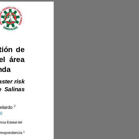
Estrategias para el fortalecimiento de la gestión de 
riesgos de desastres en el uso de suelo del área 
urbana de la parroquia Salinas, cantón Guaranda
disaster risk 
management in the use of land in the urban area of the Salinas 
2
José Abelardo 
1850
Universidad Politécnica Estatal del 
1
Autor de correspondencia 