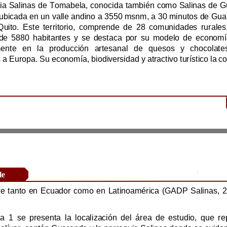
población de 588
Revista Científica Zambos / Vol. 0
4
/ Num. 0
2
/ www. revistaczambos.utelvtsd.edu.ec
Mayo
–
Research Article
un referente tanto en Ecuador como en Latinoamérica 