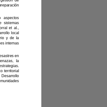
ara fortalecer las capacidades locales. La integración de la gestión de 
riesgos en la planificación del uso del suelo es esencial para mejorar la preparación 
El desarrollo local debe ser integral y multidimensional, abarcando aspectos 
económicos, sociales y ambientales, para reducir la dependencia de sistemas 
financieros tradicionales y promover un desarrollo sostenible (García Corral et al., 
érez et al., 2019). El éxito de los programas de desarrollo local 
depende de políticas públicas adaptadas a las necesidades del territorio y de la 
comunidad, promoviendo una gestión integral de los recursos y capacidades internas 
Este artículo propone estrategias para fortalecer la gestión de riesgos de desastres en 
el uso del suelo en Salinas, enfocándose en la evaluación de amenazas, la 
incorporación de la gestión del riesgo en el uso del suelo y el diseño de estrategias. 
uesta busca contribuir al proceso de planificación y ordenamiento territorial 
con un enfoque en la reducción de riesgos, alineado con los Objetivos de Desarrollo 
Sostenible, especialmente aquellos relacionados con la construcción de comunidades 