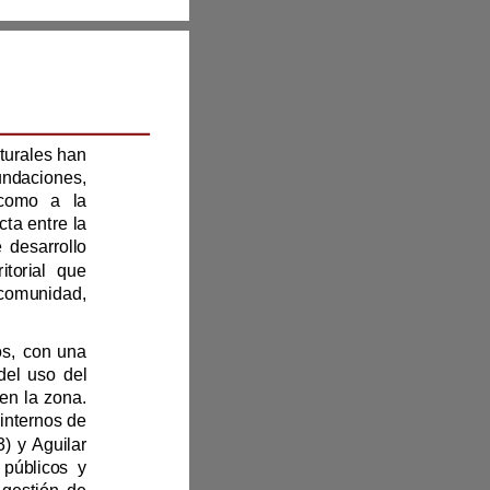
Agosto
202
5
En la parroquia Salinas, ubicada en el cantón Guaranda, los desastres naturales han 
tenido un impacto devastador, con 67 eventos significativos, como inundaciones, 
deslizamientos y sismos, que han afectado tanto a la población como a la 
DAT, 2024). Estos eventos evidencian la relación directa entre la 
mala gestión de los riesgos y la falta de integración en los procesos de desarrollo 
territorial. Es esencial implementar herramientas de planificación territorial que 
ocales, como gobiernos, instituciones privadas y la comunidad, 
Salinas enfrenta problemas de planificación territorial y gestión de riesgos, con una 
población vulnerable a amenazas naturales. La regulación insuficiente del uso del 
suelo aumenta la vulnerabilidad de las 193 familias y 28 microempresas en la zona. 
er (2001) señala que el desarrollo local debe aprovechar los recursos internos de 
la comunidad para construir dinámicas sostenibles, y Alburquerque (2003) y Aguilar 
Villanueva (2014) enfatizan la importancia de movilizar a los actores públicos y 