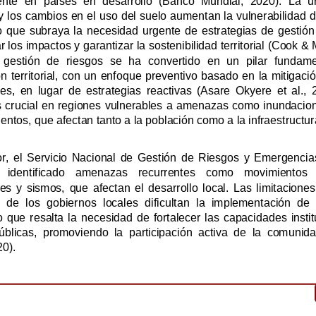
especialmente en países en
para mitigar los impactos y garantizar 
de desastres, en lugar de estrategias reac
financieras de los gobiern
Reddy, 2020).
Revista Científica Zambos / Vol. 0
4
/ Num. 0
2
/ www. revistaczambos.utelvtsd.edu.ec