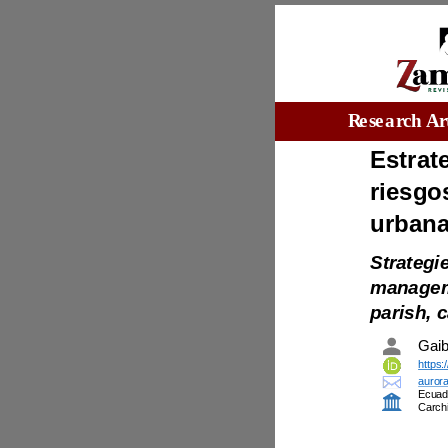
parish,
Car