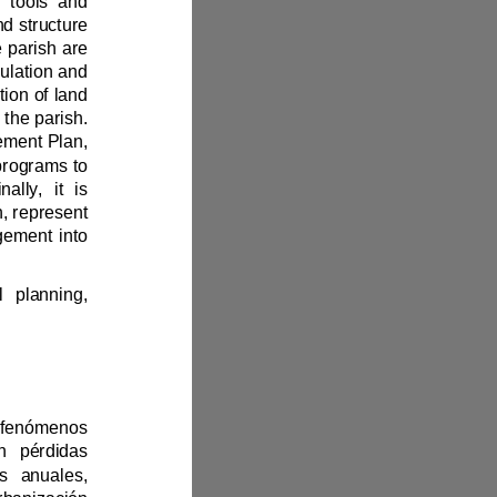
and quantitative data through interviews with stakeholders, geospatial tools and 
analysis of natural hazards, these data allowed to identify vulnerabilities and structure 
viable strategies for the territory. The main threats that predominate in the parish
are 
landslides (31.82%) and forest fires (37.88%), affecting infrastructure, population and 
livelihoods, likewise, institutional weaknesses were identified in the regulation of land 
ty of the parish. 
Among the proposed strategies, the updating of the Land Use and Management Plan, 
the creation of specific ordinances and the implementation of community programs to 
guarantee sustainable development in the territory are prioritized. Final
ly, it is 
concluded that these strategies, adapted to the reality of the Salinas parish, represent 
an essential step towards the effective integration of disaster risk management into 
management, land use, natural disasters, territorial planning, 
Los desastres naturales, como inundaciones, deslizamientos de tierra y fenómenos 
climáticos, afectan gravemente a las comunidades vulnerables, con pérdidas 
económicas globales superiores a los 300 mil millones de dólares anuales, 