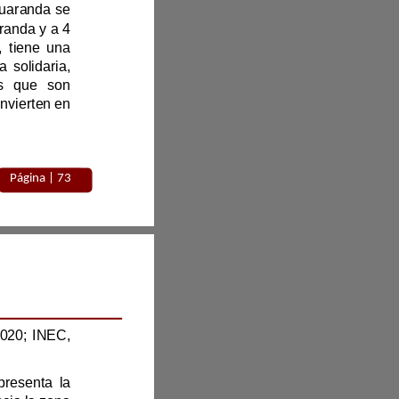
La parroquia Salinas de Tomabela, conocida también como Salinas de Guaranda se 
encuentra ubicada en un valle andino a 3550 msnm, a 30 minutos de Guaranda y a 4 
horas de Quito. Este territorio, comprende de 28 comunidades rurales, tiene una 
0 habitantes y se destaca por su modelo de economía solidaria, 
particularmente en la producción artesanal de quesos y chocolates que son 
exportados a Europa. Su economía, biodiversidad y atractivo turístico la convierten en 
Página | 
73
Agosto
202
5
(GADP Salinas, 2020; 
INEC, 
En la figura 1 se presenta la localización del área de estudio, que representa la 