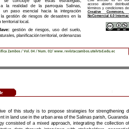
Finalmente, se concluye que estas estrategias, 
adaptadas a la realidad de la parroquia Salinas, 
representan un paso esencial hacia la inte
gración 
efectiva de la gestión de riesgos de desastres en la 
planificación territorial local.
Palabras clave: 
gestión de riesgos, uso del suelo, 
desastres naturales, planificación territorial, ordenanzas
Revista Científica Zambos / Vol. 0
4
/ Num. 0
2
/ www. revistaczambos.utelvtsd.edu.ec
Mayo
–
Research Article
management in land use in the urban area of 