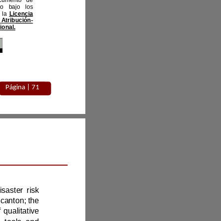
Este artículo es un documento de 
acceso abierto distribuido bajo los 
términos y condiciones de la 
Licencia 
Creative Commons, Atribución
-
NoComercial 4.0 Internacional.
Página | 
71
Agosto
202
5
The objective of this study is to propose strategies for strengthening disaster risk 
the Salinas parish, Guaranda canton; the 
methodology consisted of a mixed approach, integrating the collection of qualitative