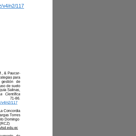
https://doi.org/10.69484/rcz/v4/n2/117
, A. M., & Paucar
-
). Estrategias para 
el fortalecimiento de la gestión de 
riesgos de desastres en el uso de suelo 
del área urbana de la parroquia Salinas, 
Revista Científica 
, 4(2), 71
-
86. 
https://doi.org/10.69484/rcz/v4/n2/117
Ecuador, Santo Domingo, La Concordia
Universidad Técnica Luis Vargas Torres 
Sede Santo Domingo
(
RCZ
)
https://revistaczambos.utelvtsd.edu.ec 