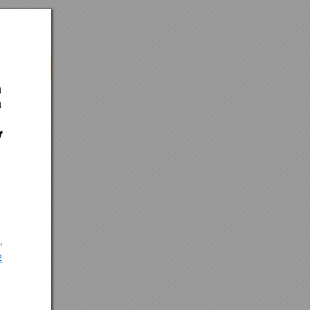
a 
a
f
1 
2