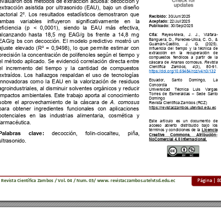
evaluaron 
do
s 
métodos 
de 
e
xtracción 
acuosa: d
ecocción 
y 
extracción 
asistida
por 
ultrasonido 
(EAU), 
bajo 
un 
d
iseño 
factorial 
2². 
Los 
resultados 
estadísticos 
demostraron 
que 
Recibido
: 
30
/Jun/2025
ambas 
variables 
influyeron 
significativamente 
en 
la
Aceptado
: 
22
/Jul/
202
5 
Publicado
: 
30/Sep/2025 
eficiencia 
(p 
< 
0,0001), 
siendo 
l
a 
EAU 
más 
efectiva, 
alcanzando 
hasta
18,5 
mg 
EAG/g 
bs 
frente 
a 
14,8 
mg 
Cita:
Reyes-Mera, 
J.
J., 
Viáfara-
Banguera, 
D., 
Pa
redes-Ulloa, 
C. 
O.,
& 
EAG/g 
bs 
con 
d
ecocción. 
El 
modelo 
p
redictivo 
mostró 
un 
Guamán-Castillo, 
J. 
G.
(2025). 
ajuste 
elevado 
(R² 
= 
0
,9498), 
lo 
que 
pe
rmit
e 
estimar 
c
on 
Influencia 
d
el 
tie
mpo 
y 
la 
t
écnica 
de 
extracción
en 
la 
recuperación 
de 
precisión 
la concentración de polifeno
les según el tiempo 
y 
compue
stos 
fenólicos 
a 
partir 
de 
la
el 
mé
todo 
aplicado. 
Se 
evidenció 
correlación 
directa
e
ntre 
cáscara 
de 
Ananas 
comosus. 
Revista 
Científica 
Zambos, 
4
(3), 
80
-91. 
el 
increm
ento 
del 
tiemp
o 
y
la 
c
antidad 
de 
c
ompuestos 
https://doi.org
/10.69484/rcz/v4/n3/132
extraídos. 
Los
hallazgos 
res
paldan 
e
l 
u
so 
de 
tecno
logías 
Ecuador, 
Santo 
Domingo, 
La 
innovadoras 
como
la 
EAU 
en 
la 
v
alorización 
de 
res
iduos 
Concordia 
agroindustriales, 
al 
disminuir 
s
olventes 
orgánicos 
y 
reducir 
Universidad
Técnica 
Luis 
Varga
s 
Torres 
de 
Esmeraldas 
–
Sede 
Santo 
impactos 
ambientales. 
Este 
traba
jo 
aporta 
al 
conocimiento 
Domingo 
sobre
el 
ap
rovechamiento 
de 
la 
cáscara 
de 
A
. 
comosus
Revista Científica
 Zambos (
RCZ
)
https://revistaczambos.u
telvtsd.edu.ec 
para 
o
btener 
ingredientes 
funcionales 
con 
aplicaciones 
potenciales 
e
n 
las
industrias 
alimentar
ia, 
cos
mética 
y 
Este 
ar
tículo 
es 
un
documento 
de 
farmacéutica.
acceso 
abierto 
distribuido 
bajo 
los 
término
s 
y 
co
ndiciones 
de 
la 
Licencia 
Palabras 
clave
: 
decocción, 
f
olin-ciocalteu
, 
piña, 
Creative 
Co
mmons, 
Atribución-
NoComercial 4.0 In
ternacional.
.
ultrasonido
Página | 
8
Revista Científi
ca Zambos / V
ol. 04 / Num. 03/ www. revistaczambos.utelvtsd.
edu.ec