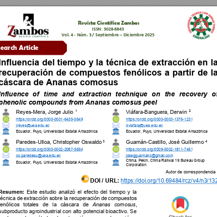
Revista 
Científica Zambos
ISSN: 
3028
-8843
Vol. 4 - Núm. 3 
/ 
Septiembre 
–
 Diciembre 2025
earch Article 
Influencia 
del 
tiempo 
y 
la 
técnica 
de 
extracción 
en 
l
recuperación 
de 
compuestos 
fenólicos 
a 
parti
r 
de 
l
cáscara de Ananas comosus
Influence 
of 
time 
and 
extra
ction 
technique 
on 
the 
recovery 
o
phenolic compounds from 
Ananas comosus peel
1 
2
Reyes
-Mera, Jorge 
Julio
Viáfara-Banguera, Derwin
https://orcid.org/0000-0001-
6435
-0649
https://orcid.org/0000-0003-
1376
-1231
jreyes@uea.edu.e
c
dviafara
@uea.edu.ec
Ecuador, Puyo
, Universidad Estatal Amazónica
Ecuador, Puyo
, Universidad Estatal Amazónica
3
4
Paredes
-Ulloa, Christop
her Oswaldo
Guamán-Castillo, José Guillermo
https://orcid.org/0000-0002-
2087
-5694
https://orcid.org/0009-0002-
1811
-7461
co.paredesu@uea.edu
.ec
josegguamanc@gmail.com
China, Pekin, China Railwal 19 Bureau
 Group 
Ecuador, Puyo
, Universidad Estatal Amazónica
Corporation  
Autor de correspondencia 
DOI / 
URL:
https://doi
.org/10.69
484/rcz/
v4/n3/13
Resumen:
Este 
estudio
analizó 
el 
efe
cto 
del 
tiempo 
y
la 
técnica de 
extracción 
sobre 
la r
ecuperación 
de 
compuestos 
fenólicos 
totales
de 
la 
cáscara 
de 
Ananas 
comosus
, 
subproducto 
ag
roindustrial 
con
alto 
potencial 
b
ioactivo. 
Se 