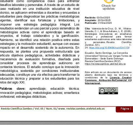
estudiantil 
como 
competencia 
clave 
para 
enfrentar 
desafíos laborales y personales. A través de un estudio de 
caso 
reali
zado 
en 
una 
institución 
educativa 
de 
nivel 
técnico, se aplicaron entrevistas 
a docentes y 
encuestas a 
estudiantes 
para 
diagnosticar 
las 
prácticas 
metodológicas 
Recibido
: 
03
/
Oct
/202
5 
vigentes, 
identificar 
sus 
fortalezas 
y 
limitaciones, 
y 
Aceptado
: 
22
/
Oct
/
202
5 
Publicado
: 
31/
Ene
/202
6 
proponer 
una 
estrategia 
pedagógica 
integral. 
Los 
resultados e
videncian un
 uso 
parcial 
y 
poco siste
mático de
Cita:
Val
encia
-
de
-
la
-
Cruz, 
D. 
M., 
Villalva
-
Heredia, C.
 I., 
& 
Silva
-
Adriano
, L. E. 
(2026). 
metodología
s 
activas 
como 
el
aprendizaj
e 
basado 
en 
Estrategias 
innovadoras
en 
enseñanza 
proyectos, 
el 
trabajo 
colaborativo 
y 
la 
gamificación. 
técnica 
y 
profesional 
para 
formar 
estudiantes autónomos 
ante retos 
laborales 
Asimismo, 
se 
identif
icó 
una 
relación 
positiva 
entre 
est
as 
y 
personales.
Revista 
Cient
ífica 
estra
tegias y 
la 
motivación 
estudiantil, aunque 
con 
escaso 
Zambos
, 
5
(1), 
1
-
impacto 
en 
el 
desarrollo 
sostenido 
de 
la 
autonomía. 
En 
24.
https://doi.org/10.69484/
rcz/v5/n1/154
respuesta, 
se 
plantea 
una 
propuesta 
estructurada 
que 
Ecuador, Santo Doming
o, La Concordia
articula 
objetivos 
pedagógicos, 
actividades 
didácticas 
y 
Universidad Técnica Luis 
Vargas Torres 
de 
Esmeraldas 
– 
Sede Santo Domingo
mecanismos 
de 
evaluación 
format
iva, 
d
iseñada 
para 
Revista Cie
ntífica 
Zambos
 (
RCZ
) 
consolidar 
procesos 
de 
aprendizaje 
autónomo 
en 
https://revistaczambos.ut
elvtsd.edu.ec 
contextos 
técnicos. 
El 
estudio 
concluye 
que 
la 
innovaci
ón 
metodológic
a, 
s
ostenida 
por 
condiciones 
instituciona
les 
Este 
artículo 
es 
un 
documento 
de 
acceso 
adecuadas, constituye una vía efectiva para transformar la 
abierto 
distribuido 
bajo 
los 
términos 
y 
condiciones 
de 
la 
Licencia 
Creative 
educación 
técni
ca 
y 
preparar 
a 
los 
estudiantes 
para 
los 
Commons, 
Atribución
-
NoComerci
al 
4.0 
retos del siglo XXI.
Internacional.
aprendizaje; 
educación 
técnica; 
Palabras 
clave: 
innovación 
pedagógic
a; 
metodologías 
activas; 
enseña
nza 
profesional; estrategias didácticas.
Página | 
Revista Científica 
Zambos / Vol. 0
5 
/ Num. 0
1
/ www. revistaczambos.utelvtsd.edu.ec