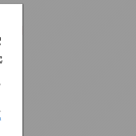
l 
y 
in
l 
l 
1 
4