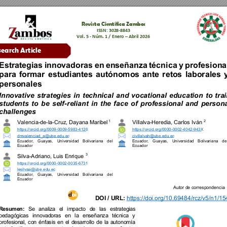
Revista 
C
ientífica Zambos
ISSN: 
3028
-
8843
Vol. 
5 - 
Núm. 
1 
/ 
Enero
 – 
Abril
202
6
search Arti
cle
Estrategias 
innovadoras 
en 
enseñanza 
técni
ca 
y 
profes
iona
para 
formar 
estudiantes 
autónomos 
ante 
retos 
labor
ales 
personales
Innovative 
strategies 
in 
technical 
and 
vocational 
education 
to 
tra
students 
to 
be 
self
-
reliant 
in 
the 
fac
e 
of 
professional 
and 
persona
challenges
1 
2
Valencia
-
de
-
la
-
Cruz, Dayana Maribel
Villalva
-
Heredia, Carlos 
Iván 
https://orcid.org/0009
-
0009
-
5983
-
4126
https://orcid.org/0000
-
0002
-
4042
-
943X
dmvalenciad_a@ube.edu.ec
civillalvah@ube.edu.ec
Ecuador, 
Guayas, 
Universidad 
Bolivariana 
del 
Ecuador, 
Guayas, 
Universidad 
Bolivariana 
de
Ecuador
Ecuador
3
Silva
-
Adriano, Luis Enriq
ue 
https://orcid.org/0000
-
0002
-
0035
-
6731
lesilvaa@ube
.edu.ec
Ecuador, 
Guayas, 
Universidad 
Bolivariana 
del 
Ecuador
Autor de c
orrespondenc
ia 
https://doi.org/10.69484/rcz/v5/n1/15
DOI / URL:
Se 
analiza 
el 
impacto
de 
las 
estrategias 
Resumen:
pedagógicas 
innovadoras 
en 
la 
enseñanza 
técnica 
y 
profesional, 
con 
énfasis 
en 
el 
desarroll
o 
de 
la 
autonomía 