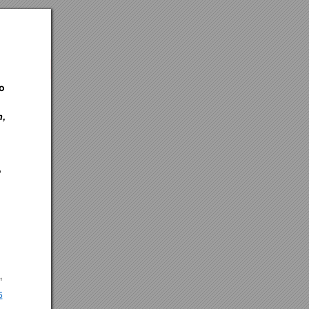
o 
, 
 
1 
5