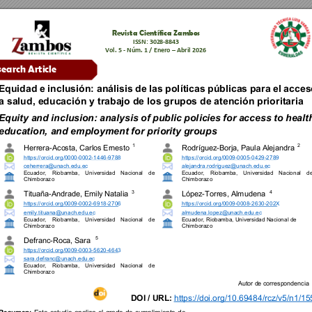
Revista 
C
ientífica Zambos
ISSN: 
3028
-
8843
Vol. 
5 - 
Núm. 
1 
/ 
Enero
 – 
Abril
202
6
search Arti
cle
Equidad 
e 
inclusión: 
análisis 
de 
las 
políti
cas 
públicas 
para 
el 
acces
a salud, educación y trabaj
o de los grupos de atención prioritaria
Equity 
and 
inclusi
on: 
analysis 
of 
public 
policie
s 
for 
access 
to 
health
education, and employment for prior
ity groups
1 
2
Herrera
-
Acosta
, 
Carlos Ernesto 
Rodríguez
-
Borja
, 
Paula Alejandr
a 
https://orcid.org/0000
-
0002
-
1446
-
9788
https://orcid.org/0009
-
0005
-
0429
-
2789
ceherrera@unach.edu.ec
alejandra.rodriguez@unach.edu.ec
Ecuador
, 
Riobamba
, 
Universidad
Nacional 
de 
Ecuador
, 
Riobamba
, 
Universida
d 
Nacional 
de
Chimborazo
Chimborazo
3
4
Tituaña
-
Andrade
, 
Emily Natalia 
López
-
Torres, Almudena 
https://orcid.org/0009
-
0002
-
6918
-
2706
https://orcid.org/0009
-
0008
-
2630
-
202X
emily.tituana@unach.edu.ec
almudena.lopez@unach.edu.ec
Ecuador
, 
Riobamba
, 
Universidad
Nacional 
de 
Ecuador
, 
Riobamba
, 
Unive
rsidad Nacional de 
Chimborazo
Chimborazo
5
Defranc
-
Roca, Sara 
https://orcid.org/0009
-
0003
-
5620
-
4643
sara.defranc@unach.edu.ec
Ecuador
, 
Riobamba
, 
Universidad
Nacional 
de 
Chimborazo
Autor de c
orrespondenc
ia 
https://doi.org/10.69484/rcz/v5/n1/15
DOI / URL
: