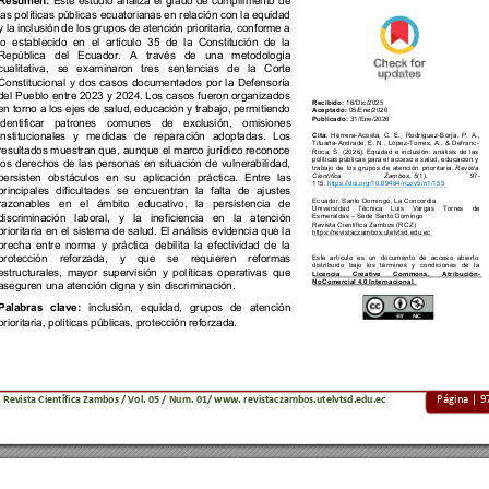
Resumen:
Este 
estudio 
analiza 
el 
grado 
d
e 
cumpli
miento 
de 
las políticas públicas ecuatoria
nas en 
relación con la 
equidad
y la 
inclusión
de los 
grupos de 
atención prioritaria
, conforme 
a 
lo 
establecido 
en 
el 
artículo 
35 
de 
la 
Constitución 
de 
la 
República 
del 
Ecuador. 
A 
trav
és 
de 
una 
metodología 
cualitativa, 
se 
examinaron 
tres 
sentencias 
de 
la 
Corte 
Constitucional
y 
d
os 
c
asos 
documentados 
por 
la 
Defen
soría 
del 
Pueblo 
entre 
2023
y 
2024. Los 
casos 
fueron organizados 
Recibido
: 
16
/
Dic
/202
5 
en torno a los ejes de salud, educación y trabajo, permi
tiendo 
Aceptado
: 
05
/
Ene
/
202
6 
Publicado
: 
31/
Ene
/202
6 
identificar 
patrones 
comunes 
de 
exclusión, 
omisiones 
Cita:
Herrera
-
Acosta, 
C. 
E., 
Rodríguez
-
Borja, 
P. 
A., 
institucionales
y 
m
edidas 
de 
reparación 
adoptadas.
Los 
Tituaña
-
Andrade, 
E. 
N., 
López
-
Torres, 
A., 
& 
Defranc
-
resultados 
muestran 
que, 
aunque
el 
marco 
jurídico 
reconoce 
Roca, 
S. 
(2026). 
Equidad 
e 
inclusión: 
análisis 
de 
las 
políticas públicas para el acceso a salud, educación y 
los 
derech
os 
de 
las 
personas 
en 
situación 
de 
vulne
rabilidad, 
trabajo 
de 
los 
grupos 
de 
atención 
prioritaria.
Revista 
Científica 
Zambos
, 
5
(1), 
97
-
persisten 
obstáculos 
en 
su 
aplicación 
práctica.
Entr
e 
l
as 
115.
https://doi.org/10.69484/rcz/v5/n1/155
principales 
difi
cultades 
se 
encuent
ran 
la 
fal
ta 
de 
ajust
es 
Ecuador, Santo Domingo, La Concordia
razonables
en 
el 
ámbito 
educativo, 
la 
persistencia 
de 
Universidad 
Técnica 
Luis 
Vargas 
Torres 
de 
Esmeraldas 
– 
Sede Santo Domingo
discriminación 
labor
al
, 
y 
la 
ineficiencia 
en 
la 
atención 
Revista Científica Zambos
 (
RCZ
) 
prioritaria 
en 
el 
sistema de 
salud. 
El
análisis 
evidenci
a 
que 
la 
https://revistaczambos.utelvtsd.edu.ec 
brecha 
entre 
norma 
y 
práctica 
debilita 
la 
efectividad 
de 
la 
Este 
artículo 
es 
un 
documento 
de 
acceso 
abierto 
protección 
reforzada
, 
y 
que 
se 
requieren 
reformas 
distribuido 
bajo 
los 
términos 
y 
condiciones 
de 
la 
estructurales, 
mayor 
supervisión 
y 
políticas 
operativas 
que 
Licencia 
Creative 
Commons, 
Atribución
-
NoComercial 4.0 Internacional.
aseguren una atención digna y sin 
discriminación.
Palabras 
clave: 
inclus
ión, 
equidad,
grupos 
de 
atención 
prioritaria, polí
ticas públicas, protecci
ón reforzada.
Página | 
9
Revista Científica 
Zambos / Vol. 0
5 
/ Num. 0
1
/ www. revistaczambos.utelvtsd.edu.ec