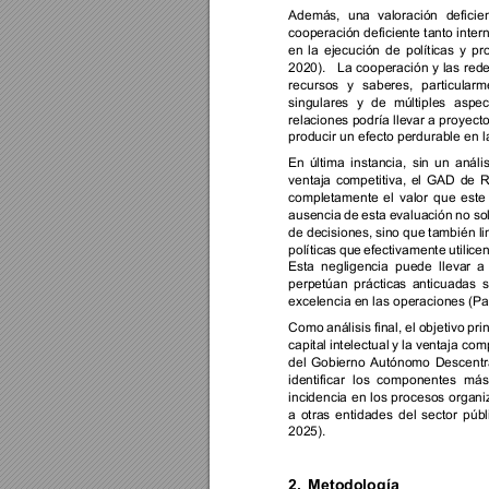
Además, 
una 
valoración 
deficie
cooperación deficiente tanto inte
en 
la 
ejecución 
de 
políticas 
y 
pr
2020). 
La 
cooperación 
y 
la
s 
rede
recursos 
y 
saberes, 
particularm
singulares 
y 
de 
múltiples 
aspec
relaciones podría llevar a proyec
producir un efecto perdurable en 
En 
última 
instancia, 
sin 
un 
anális
ventaja 
competitiva, 
el 
GAD 
de 
R
completamente 
el 
valor 
que 
este 
ausencia 
de 
esta 
evaluación 
no 
so
de decisiones, 
sino que 
también lim
políticas 
que 
efectivamente 
utilicen
Esta 
negligencia 
puede 
llevar 
a 
perpetúan 
prá
cticas 
anticuadas 
s
excelencia en las operaciones (Par
Como 
análisis 
final, 
el 
objetivo 
prin
capital 
intelectual 
y la 
ventaja comp
del 
Gobierno 
Autónomo 
Descentr
identificar 
los 
componentes 
más
incidencia 
en 
los 
procesos 
organi
a 
otras 
entidades 
del 
sector 
públ
2025)
. 
2.
Metodología