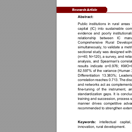
Research Article 
Abstract: 
Public 
institutions 
in 
rural 
areas 
capital 
(IC) 
into 
sustainable 
comp
evidence 
and 
poorly 
institutional
relationship 
between 
IC 
man
Comprehensive 
Rural 
Developm
simultaneously, 
to 
validate 
a 
metri
sectional 
study 
was 
designed 
with
(n=40; N=120), a survey, an
d reli
analysis, 
and 
Spearman's 
correlat
results 
indicate 
α=0.976; 
KMO=0
82.597% 
of 
the 
variance 
(Human 
Differentiation 
13.383%; 
Leaders
correlation 
reaches 
0.713. 
The 
dis
and 
networks 
act 
as 
complementa
fine
-tuning 
of 
the 
instrument, 
an
standardization 
gaps. 
It 
is 
conclu
training and succession, process 
manner 
drives 
competitive 
adva
recommended to strengthen external
intellectual 
capital, 
Keywords:
innovation, rural development.