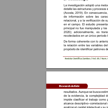
La investigación adoptó una meto
detalle 
las 
estructuras 
y 
procesos 
s
(Acosta, 
2019). 
En 
consecuencia,
de 
información 
sobre 
las 
carac
relacional, 
y 
a 
la 
verificación 
de 
su
en 
el 
campo. 
El 
estudio 
presenta
principal 
no 
fue 
manipulada 
y 
los 
2020); 
adicionalmente, 
es 
tran
recolectados en un único periodo 
De 
forma 
coherente 
con 
lo 
anterio
la 
relación 
entre 
las 
variables 
del
propósito 
de identificar 
patrones 
d
Revista Científica 
Zambos / Vol. 0
5 
/ Num. 
Research Article 
resultados. 
Aunque 
se 
busca 
estim
de 
la 
evidencia, 
la 
complejidad 
d
impide 
clasificar 
el 
trabajo 
como 
alcance descriptivo–correlacional
analizar 
el 
capital 
intelectual y 
su 