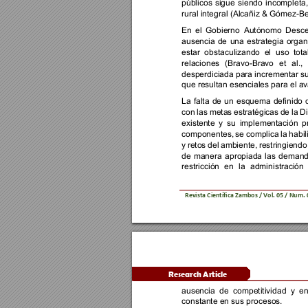
públicos 
sigue 
siendo 
incompleta,
rural integral (Alcañiz & Gómez-Be
En 
el 
Gobierno 
Autónomo 
Desce
ausencia 
de 
una 
estrategia 
organ
estar 
obstaculizando 
el 
uso 
tota
relaciones 
(Bravo-Bravo 
et 
al., 
desperdiciada para incrementar su 
que resultan esenciales para el av
La 
falta 
de 
un 
esquema 
definido 
con 
las 
metas 
estratégicas 
de 
la 
Di
existente 
y 
su 
implementación 
p
componentes, 
se 
complica 
la 
habil
y 
retos 
del 
ambiente, 
restringiendo
de 
manera 
apropiada 
las 
demand
restricción 
en 
la 
administración 
Revista Científica 
Zambos / Vol. 0
5 
/ Num. 
Research Article 
ausencia 
de 
competitividad 
y 
en
constante en sus procesos. 