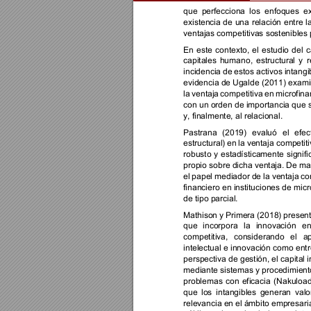
que 
perfecciona 
los 
enfoques 
ex
existencia 
de 
una 
relación 
e
ntre 
l
ventajas competitivas sostenibles 
En 
este 
contexto, 
el 
estudio 
del 
c
capitales 
humano
, 
estructural 
y 
r
incidencia 
de 
estos 
activos 
intangi
evidencia de 
Ugalde 
(2011) exami
la 
ventaja 
competitiva 
en 
microfina
con un orden de importancia que si
y, finalmente, al relac
ional.
Pastrana 
(2019) 
evaluó 
el 
efec
estructural) 
en 
la 
ventaja competiti
robusto 
y 
estadísticamente 
signifi
propio sobre dicha ventaja. De man
el 
papel 
med
iador 
de 
la ventaja 
co
financiero en instituciones de 
micr
de
 tipo parcial. 
Mathison y 
Primera (2018) 
present
que 
incorpora
la 
innovación 
en
competitiva, 
considerando 
el 
ap
intelectual e innovación como entr
perspectiva de gestión, el capital 
i
mediante sistemas y procedimiento
problemas 
con 
eficacia 
(Nakuload
que 
los 
intangibles 
generan 
valo
relevancia en 
el ámbito 
empresaria