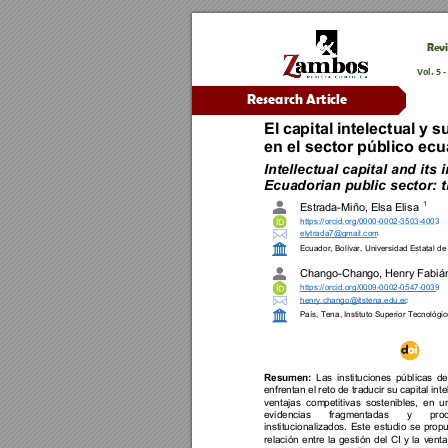
Revi
Vol. 
5 -
Research Arti
cle
El 
capital 
intelec
tual 
y 
su
en el sector 
público ecu
Intellectual 
capital a
nd its 
i
Ecuadorian public sec
tor: 
1
Estrada
-
Miño, Elsa Eli
sa
https://orcid.org/0000
-
0002
-
3503
-
4003
elytrada7@gmail.com
Ecuador
, 
Bolívar
, 
Univ
ersidad Esta
tal de
Chango
-
Chango, Henry Fabián
https://orcid.org/0009
-
0002
-
0547
-
0039
henry.chango@itstena.edu.ec
País, 
Tena
, Instituto Superior Tecnológ
i
Resumen:
Las 
instituciones 
públicas 
de
enfrentan el reto de traducir su capital inte
ventajas 
com
petitivas 
sostenibles, 
en 
un
evidencias 
fragmentadas 
y 
pro
institucionaliza
dos. 
Este 
estudio 
se 
propu
r
elación 
entre 
la 
gestión 
del 
CI 
y 
la 
venta