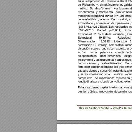
en 
el 
subproceso 
de 
Desarrollo 
Rural 
Int
de 
Riobamba 
y, 
si
multáneamente, 
val
idar
métrico. 
Se 
diseñó 
una 
inves
tigación
d
experimental 
y 
transversal, 
con 
enfoque
muestreo intenci
onal (n=40; N=120), encue
de 
confiabilidad, 
adecuación 
muestral, 
an
exploratorio 
y 
cor
relación 
de 
Spearman, 
p
IBM SPSS v2
5 y Excel. Los resu
ltados in
KMO=0,713; 
Bartlett 
p
<0,001; 
cinco 
explican 
el
82,597% 
de 
la 
varianza 
(Hum
Estructural 
19,854%; 
Relacional 
Diferenciaci
ón 
13,383%; 
Liderazgo 
6
correlación 
CI 
ventaja 
competitiva 
alcan
discusión 
sugiere 
que 
saber 
experto, 
pro
actúan 
como 
palancas 
complementar
solapamientos 
ítem
–
dimensión 
exige
instrumento
y 
las 
respuestas 
neutras 
revel
comunicación 
y 
estandarización. 
Se 
fortalecer 
coordinadamente
las 
tres 
dimen
capacitaciones y sucesión, 
estandarizació
y 
retroalimentación 
con 
usuarios 
impul
competitiva; 
se 
recomienda 
replicaci
ón 
longitudinal p
ara robustec
er validez exte
r
Palabras 
clave: 
capital 
int
electual, 
ventaj
gestión pública, innovación,
 desarrollo rura
Revista Científica 
Zambos / Vol. 0
5 
/ Num. 