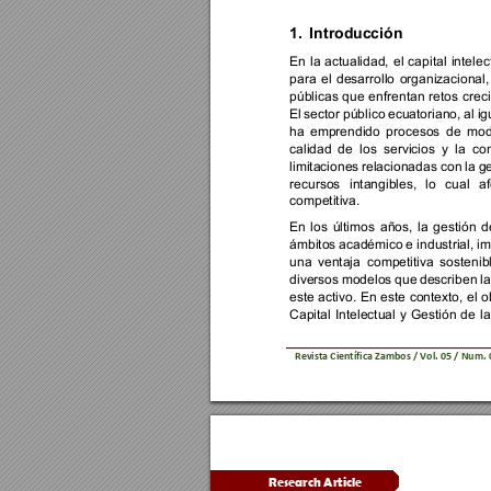
1.
Introducció
n
En 
la 
actualidad, 
el 
capital 
intelec
para 
el 
desarrollo 
organizacional,
públicas 
que 
enfrentan 
retos 
crec
El 
sector 
público 
ecuatoriano, 
al 
ig
ha 
emprendido 
procesos 
de 
mod
calidad 
de 
los 
servicios 
y 
la 
com
lim
itaciones 
relacionadas con 
la 
ge
recursos 
intangibles, 
lo 
cual 
af
competitiva.  
En 
los 
últimos 
años, 
la 
gestión 
d
ámbitos 
académico 
e industrial, 
im
una 
ventaja 
competitiva 
sostenib
diversos 
modelos 
que 
describen 
la
este 
activo. 
En 
este 
contexto, 
el 
o
Capital 
Intelectual 
y 
Gestión 
de 
la
Revista Científica 
Zambos / Vol. 0
5 
/ Num. 
Research Article 