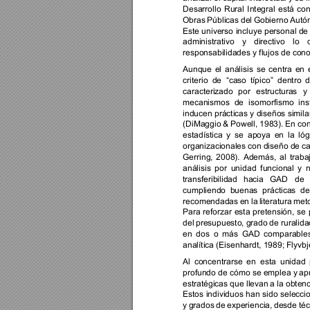
Desarrollo 
Rural 
Integral 
está 
con
Obras 
Públicas 
del 
Gobierno 
Autó
Este universo 
incluye 
personal de 
administrativo 
y 
directivo 
lo 
responsabilidades y flujos de con
Aunque 
el 
análisis 
se 
centra 
en 
criterio 
de 
“caso 
típico” 
dentro 
d
caracterizado 
por 
estructuras 
y 
mecanismos 
de 
isomorfismo 
ins
inducen prácticas y diseños simila
(DiMaggio 
& 
Powell, 
1983). 
En 
con
estadística 
y 
se 
apoya 
en 
la 
lóg
organizacionales con 
diseño de 
ca
Gerring, 
2008). 
Además, 
al 
traba
análisis 
por 
uni
dad 
funcional 
y 
n
transferibilidad 
haci
a 
GAD 
de 
cumpliendo 
buenas 
prácticas 
de
recomendadas 
en 
la 
literatura 
meto
Para 
reforzar 
esta 
pretensión, 
se 
del 
presupuesto, 
grado 
de 
ruralida
en 
dos 
o 
más 
GAD 
comparables
analítica (Eisenhardt, 1989; Flyvbj
Al 
concentrarse 
en 
esta 
unidad 
profundo de cómo se emplea y 
apr
estratégicas que llevan 
a la 
obtenc
Estos 
individuos 
han 
sido 
selecci
y 
grados 
de 
experiencia, 
desde 
téc