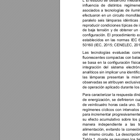
L 
El 
estudio 
se 
desarrolló 
mediant
influencia 
de 
distintos 
regímene
asociados 
a 
tecnologías 
de 
ilumi
efectuaron 
en 
un 
circuito 
monofás
paralelo 
seis 
lámparas 
idénticas 
reproducir condiciones típicas de 
de 
baja 
tensión 
y 
de 
obtener 
un 
configuración. 
El 
procedimiento 
e
establecidos 
en 
las 
normas 
IEC 
50160 (IEC, 2015; CENELEC, 2019
Las 
tecnologías 
evaluadas 
corr
fluorescentes compactas con balast
se 
basa 
en 
la 
configuración 
física
integración 
del 
sistema 
electrón
analíticos sin implicar una identifi
las 
lámparas 
presentan 
la 
mism
observadas 
se 
atribuyen 
exclusiv
de operación aplicado durante los
Para caracterizar la respuesta din
de 
energización, 
se 
definieron 
cu
de 
veinticuatro 
horas 
cada 
uno. 
S
regímenes 
cíclicos 
con 
intervalos 
para incrementar progresivamente l
su 
efecto 
acumulativo 
sobre 
los 
manera 
independiente 
a 
las 
t
alimentación, 
evitando 
la 
conexió
del 
mismo 
circuito. 
La 
descripció
Tabla 
1, 
donde 
se 
re
sumen 
los 
ti