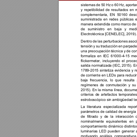
sistemas 
de 
50 
Hz 
o 
60 
Hz, 
aporta
y 
repetibilidad 
de 
resultados 
en 
m
complementaria, 
EN 
50160 
desc
suministrada 
en 
redes 
públicas 
e
manera 
extendida 
como 
marco 
de 
de 
suministro 
en 
baja 
y 
medi
Electrotécnica [CENELEC]
, 201
9).
Dentro 
de 
las 
perturbaciones 
asoc
tensión 
y 
su 
traducción 
en
parpade
una preocupación 
técnica y 
de conf
formaliza 
en 
IEC 
61000-4-15 
med
flickermeter, 
incluyendo 
el 
proced
salida normalizada (IEC, 
2015). En
1789
-2015 
sintetiza 
evidencia 
y 
r
de 
corrien
te 
en 
LEDs 
para 
reducir
baja 
frecuencia, 
lo 
que 
resulta 
regímenes 
de 
conmutación 
y 
su 
2015). 
En 
la misma 
línea, 
docume
criterios 
de 
artefactos 
temporales
estroboscópico sin ambigüedad ter
La 
literatura 
especializada 
repor
parámetros de calidad de energí
de 
filtrado 
y 
de 
la 
interacción 
nominalmente 
equivalentes 
en 
comportamiento 
dinámico 
distinto
luminarias 
LED 
pueden 
generar 
motivando 
a
nálisis 
comp
arativos