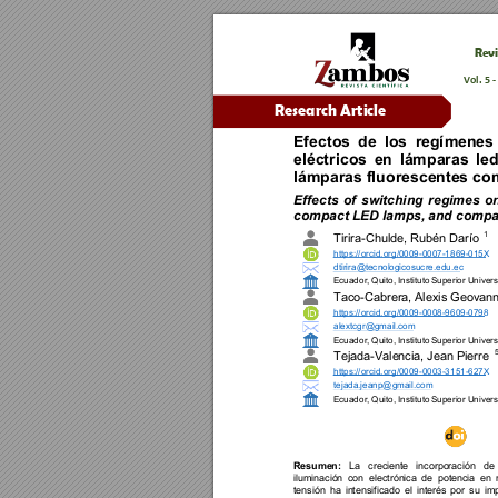
Revi
Vol. 
5 -
Research Arti
cle
Efectos 
de 
los 
regímenes 
eléctricos 
en 
lámparas 
led
lámparas flu
orescentes c
o
Effects 
of 
switching 
regimes 
on
compact LED lamps, and compac
1 
Tirira
-
Chulde
, 
Rubén Darío 
https://orcid.org/0009
-
0007
-
1869
-
015X
dtirira@tecnologicosucre.edu.ec
Ecuador
, 
Quito
, 
Instituto 
Superior
Universi
Taco
-
Cabrera
, 
Alexis Geovann
https://orcid.org/0009
-
0008
-
9609
-
0798
alextcgr@gmail.com
Ecuador
, 
Quito
, 
Instituto 
Superior
Universi
Tejada
-
Valencia
, 
Jean Pierre
https://orcid.org/0009
-
0003
-
3151
-
627X
tejada.jeanp@
gmail.com
Ecuador
, 
Quito
, 
Instituto 
Superior
Universi
La 
creciente 
incorporación 
de 
Resumen:
iluminació
n 
con 
electrón
ica 
de 
poten
cia 
en 
tensión 
ha 
intensificado 
el 
interés 
por 
su 
imp