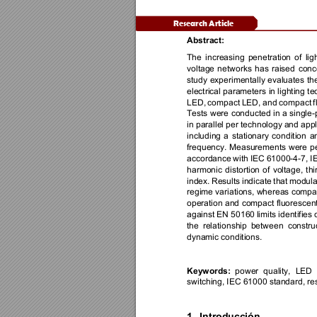
Research Article 
Abstract: 
The 
increasing 
penetration 
of 
lig
voltage 
networks 
has 
raised 
conc
study 
experimentally 
evaluates 
th
elec
trical parameters 
in lighting 
te
LED, 
compact 
LED, 
and 
compact 
f
Tests 
were 
conducted 
in 
a 
single-
in pa
rallel per technology 
and appl
including 
a 
stationary 
condition 
a
frequency. 
Measurements 
were 
p
accordance 
with IEC 
61000-4-7, I
harmonic 
distortion 
of 
voltage, 
thi
index. 
Results 
indicate 
that 
modula
regime variations, whereas compa
operation and 
compact 
fluorescent
against EN 50160 
limits identifies 
the 
relatio
nship 
between 
constru
dynamic conditions. 
Keywords:
power 
quality, 
LED 
switching, IEC 61000 standard, re