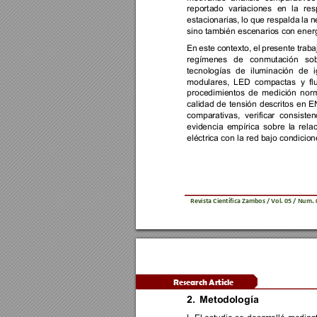
reportado 
variaciones 
en 
la 
res
estacionarias, 
lo que 
respalda 
la 
n
sino también escenarios con energi
En 
este 
contexto, 
el 
presente 
traba
regímenes 
de 
conmutación 
sob
tecnologías 
de 
iluminación 
de 
i
modulares, 
LED 
compactas 
y 
fl
procedimientos 
de 
medición 
norm
calidad 
de 
tensión 
descritos 
en 
E
comparativas, 
verificar 
consisten
evidencia 
empírica 
sobre 
la 
relac
eléctrica con la red bajo condicio
Revista Científica 
Zambos / Vol. 0
5 
/ Num. 
Research Article 
2.
Metodología