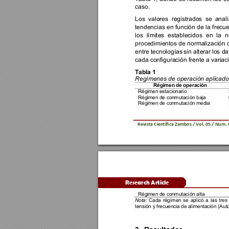
caso. 
Los 
valores 
registrados 
se 
anal
tendencias en 
función 
de 
la 
frecue
los 
límites 
establecidos 
en 
la 
n
procedimientos de normalización 
entre tecnologías 
sin alterar 
los da
cada configuración frente a variac
Tabla 1
Regímenes de operación aplicados
Régimen de operaci
ón
Régimen estacion
ario
Régimen de conmutac
ión baja
Régimen de conmutac
ión media
Revista Científica 
Zambos / Vol. 0
5 
/ Num. 
Research Article 
Régimen de conmutac
ión alta
Nota:
Cada
régi
men 
s
e 
apl
icó 
a 
l
as 
t
res 
tensión y frecuencia d
e alimentación
(Aut