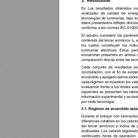
3.
Resultados
Es 
Los 
resultados 
obtenidos 
co
analizador 
de 
calidad 
de 
energ
tecnologías 
de 
luminarias, 
bajo 
lo
datos 
presentados 
reflejan 
direct
conforme a las normas IEC 61000
El 
estudio 
consideró 
los 
parámetr
contenido del 
tercer armónico 
e
$ℎ
$
"
los 
cuales 
constituyen 
los 
indic
luminarias 
eléctricas. 
Estos 
par
encuentran 
presentes 
en 
ambos 
comparación directa entre las te
Cada 
conjunto 
de 
resultados 
se
conmutación, 
con 
el 
fin 
de 
eviden
encendido 
y 
apagado 
ejerce 
sobre
cada 
régimen se 
muestran 
los 
val
evaluación 
frente 
a 
los 
límites 
est
siguientes 
se 
presentan 
las 
tabla
información 
experimental 
y 
se 
des
por cada tecnología. 
3.1. 
Régimen de encendido estac
Durante 
el 
ensayo 
con 
luminarias
diferencias notables 
en 
los valores
del 
tercer 
armónico 
e 
índice 
de 
analizadas. 
Los 
valores 
registrad
veinticuatro 
horas 
de 
operación 