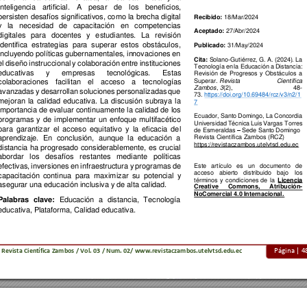
inteligencia 
artificial. 
A 
p
esa
r 
de
los 
b
eneficios, 
persisten 
desafíos 
significativos, co
mo la
 brec
ha digital 
Recibido
: 
18
/Mar/2024
y 
la 
necesidad 
de
capacitación 
en 
competencias 
Aceptado
: 
27
/
Abr
/2024 
digitales 
para 
docentes 
y 
e
studiantes. 
La
rev
isión 
identifica 
estrateg
ias 
para 
superar 
estos 
obstáculos
, 
Publicado
: 
31/May/2024 
incluyendo políticas gubernamentales, in
novaciones en 
Cita:
Solano
-Gutiérrez, 
G
. A. 
(2024)
. 
La 
el 
diseño
instruccional 
y 
colaboración 
e
ntre 
instituciones 
Tecnología 
en 
la 
Educación 
a 
Distancia:
educativas 
y 
empresas 
te
cnológicas. 
E
stas 
Revis
ión 
de 
Progresos 
y 
Obstáculos 
a 
Superar.
R
evista 
Científica 
colaboraciones 
facilitan 
el 
acceso 
a 
tecno
logías 
Zambos
, 
3
(2),
48-
avanzadas 
y
desarrollan 
soluciones 
p
ersonalizadas 
que 
73.
https://doi.org/10.69484/rcz/v3/n2/1
mejoran 
la 
calidad 
educativa. 
La 
discu
sión 
subraya 
la 
7
importancia d
e evaluar 
continuamente la ca
lidad de 
los 
Ecuador, Santo
 Domingo, 
La 
Concordia 
programas 
y 
de 
implementar 
un 
enfoque 
mu
ltifacético 
Univers
idad 
Técnica 
Luis 
Vargas 
Torres
para 
garantizar 
el 
acceso 
equ
itativo 
y
l
a 
eficacia 
de
l
de Esm
eraldas 
 Sede Santo 
Domingo 
–
Revista Científica Zambos 
(RCZ)
aprendizaje. 
En 
conclusión, 
aunque 
la 
educación 
a
https://revistaczambos.utelvtsd.edu.ec  
distancia 
ha 
progresado 
considerablemente, 
es 
c
rucial 
abordar 
los
des
afíos 
restantes 
medi
ante 
políticas 
Este 
artículo 
es 
un 
doc
umento 
de 
efectivas, 
inversiones
en 
infraestructura 
y 
programas 
de 
acces
o 
abierto 
distribuido 
bajo 
los
capacitación 
contin
ua 
para 
maximizar 
su 
potencial 
y 
términos 
y 
c
ondiciones 
de 
la 
Licencia 
asegurar una educación inclusiva y de alta calidad
.
Creati
ve 
Commons, 
Atribución-
NoComer
cial 4.0
 Internacional.
Palabras 
clave: 
Educación 
a 
dis
tanci
a, 
T
ecnología 
educativa, Plataforma, Calidad educativa. 
Página | 
4
Revista Científi
ca Zambos / V
ol. 03 / Num. 02/ www.revistaczambos.utelvtsd.edu.
ec