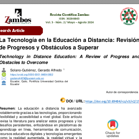
Revista 
Científica Zambos
ISSN: 
3028
-8843
Vol. 3 - Núm. 2 
/ 
Mayo
–
Agosto 2024
earch Article 
La 
Tecnología 
en 
la 
Educación 
a 
Distancia: 
Re
visión
de Progresos y Obstáculos a Superar 
Technology 
in 
Dist
ance 
Education: 
A 
Review 
of 
Progress 
and
Obstacles t
o Overcome
Solano-Gutiérrez, Gera
r
do Alfredo
1 
https://orcid.org/0000-0001-
8489
-0802
gsolano4429@puce
sm.edu.ec
Ecuador, 
Quito
, 
Pontificia 
Universidad 
Católica 
del
Ecuador 
Autor de correspondencia 
DOI / URL:
https://doi.org/10.69484/rcz/v3/n2/1
Resumen:
La 
educación 
a 
distancia 
ha 
avanzado 
notab
l
emente 
gracias 
a 
las 
tecnologías, 
proporcionando 
flexibilidad 
y 
accesibilidad 
a 
nivel 
global. 
Este 
artículo 
revisa 
la 
literatura 
para 
an
alizar 
estos 
progresos 
y 
lo
s 
desafíos 
persistentes, 
enfocándose 
en 
pla
taformas 
de
aprendizaje 
en 
líne
a, 
herramientas 
de 
comunicación, 
recursos educativos 
digitales y 
tecnologías 
emerge
ntes 
como 
la 
realidad 
aumentada, 
la 
realidad 
virtual 
y 
la 