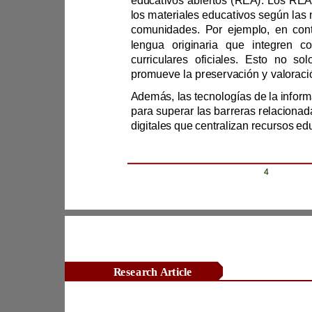
com
promueve la preservació
Revista Científica Zambos / Vol. 0
4
Research Article