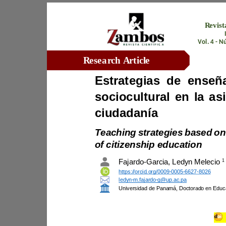
Vol. 
4
-
Research Article
ciudadanía
of citizenship education
1
Fajardo
-
G
arcia
,
L
edyn 
M
elecio
https://orcid.org/0009
-
0005
-
6627
-
8026
ledyn
-
m.fajardo
-
g@up.ac.pa
Universidad de Panamá
, 