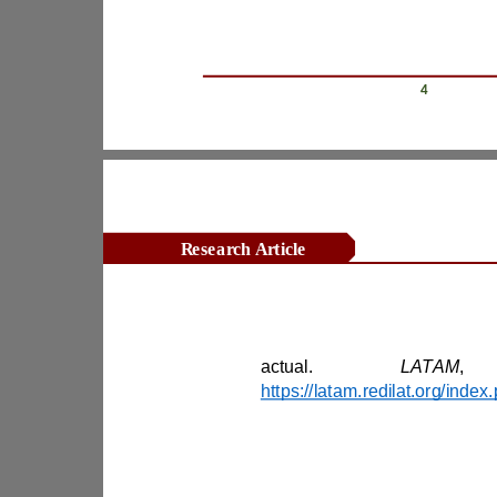
& Bonilla
-
Revista Científica Zambos / Vol. 0
4
Research Article
actual. 
LATAM