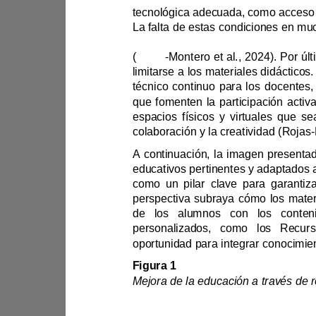
La falta 
(
Rojas
-
Montero
et al., 
2024).
limitarse 
espacios fís
colaboración y la creatividad
(
Rojas
-
A continuación, la 
imagen 
oportunidad para integrar conoci
Figura 1 