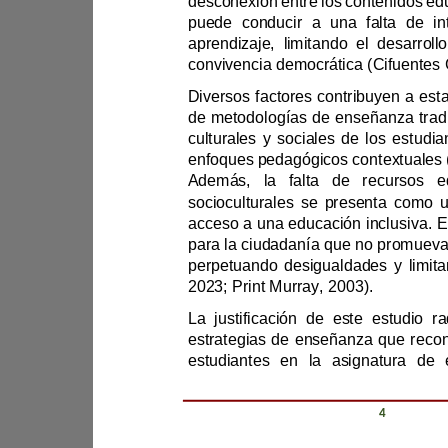
aprendizaje, limita
convivencia democrática (
enfoqu
acceso a una educación inclus
2023; 
Print Murray
, 2003).
Revista Científica Zambos / Vol. 0
4