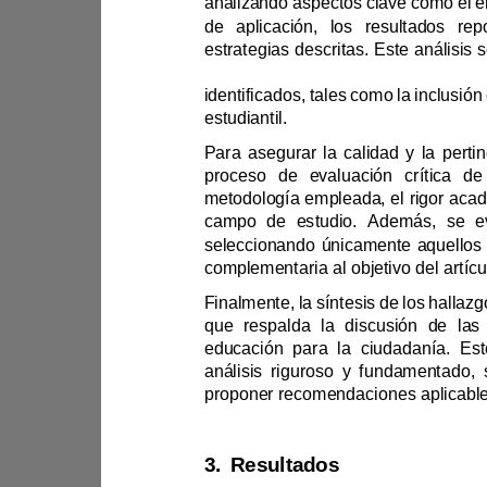
estrategias 
estudiantil.
campo de es
análisis rigu
3.
Resultados