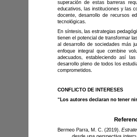
superac
tecnológicas.
enf
comprometidos.
CONFLICTO DE INTERESES
“Los 
Bermeo Parra, M. C. (2019). 