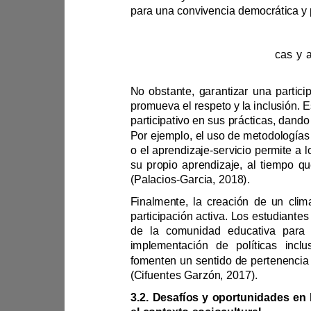
para una conviven
desarrollar habilidades prácti
P
o el aprendizaje
-
(
Palaci
os
-
Garcia
, 2018).
implementaci
(Cifuentes Garzón, 2017).
3.2. 