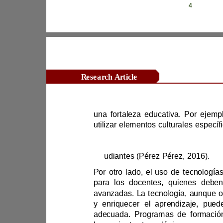
Revista Científica Zambos / Vol. 0
4
Research Article
uti
est
udiantes
(
Pérez Pérez
, 
2016).
y enriquecer 