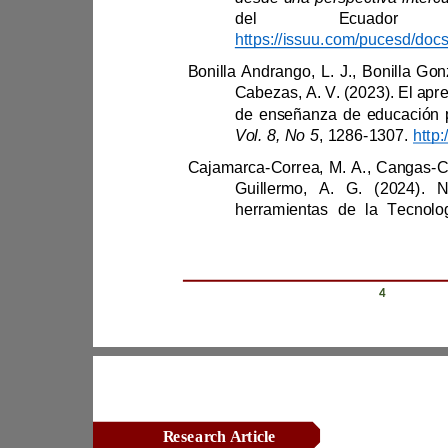
Vol. 8, No 5
, 1286
-
1307. 
Cajamarca
-
Correa, M. A., Cangas
-
Revista Científica Zambos / Vol. 0
4
Research Article