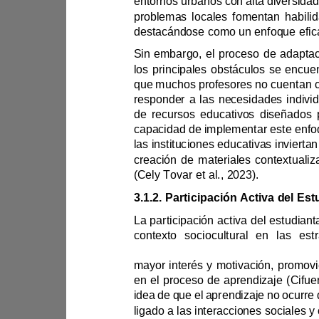
problemas locales fomenta
resp
las inst
(
Cely Tovar
et al., 
2023).
3.1.2. 
idea d