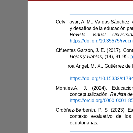
.
Hojas y Hablas
, (14), 81
-
95. 
https://doi.org/10.
conceptualización. 
https://orcid.org/0000
-
0001
-
Ordóñez
-
ecuatorianas. 