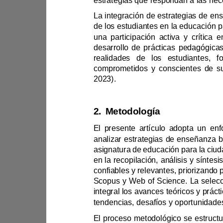
desar
2023).
2.
Metodología
Sco