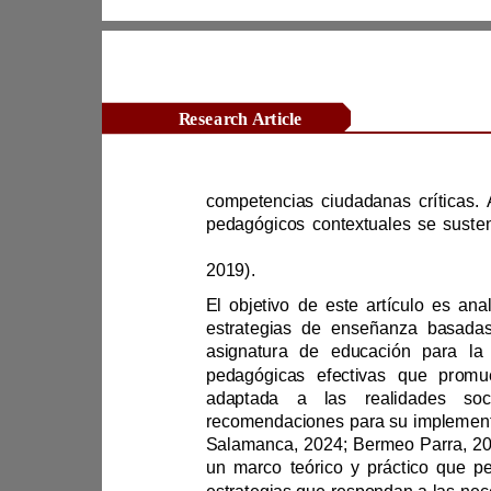
Research Article
pedagógicos c
2019).
pedagógicas ef
Salamanca, 2024; Bermeo P
arra