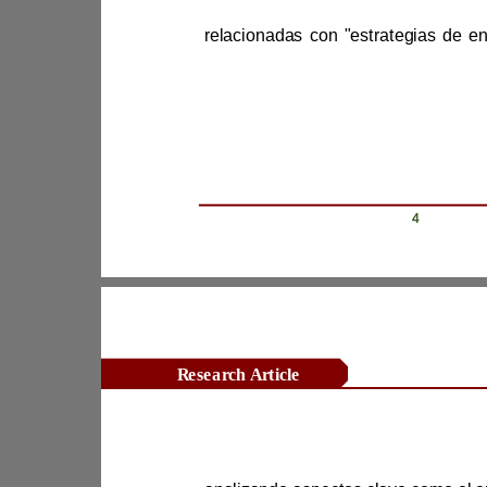
para l
empíricos, re
Revista Científica Zambos / Vol. 0
4
Research Article
educación para la ciudadanía.