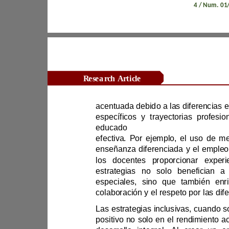
Revista Científica Zambos / Vol. 0
4
Research Article
educado
los docentes prop
L