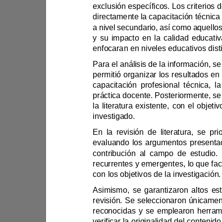
a nivel s
investigado.
recurrent
con los objetivos de la investigación.
verificar