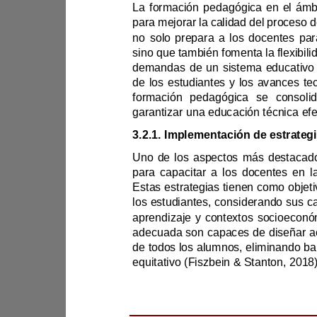
3.2.
1.
los estudi
de todos los alu
equitativo