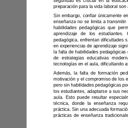
aprendizaje
la falta de habilidades pe
los estudiant
práctica. Sin una adecuada 
pensamiento crítico.