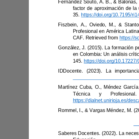
35. 
CAF. Retrieved from 
González, J. (2015). 
145. 
Técnica y Profesional. 
Educativas
, 24(37), 24
–
40. 