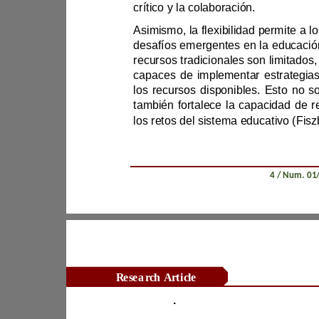
crítico y la colaboración.
capace
los retos del
sistema educativo
Revista Científica Zambos / Vol. 0
4
Research Article
Tabla 1
.
Análisis de la formación pedagógica