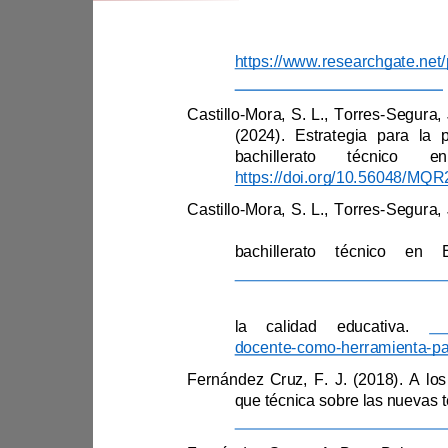
60. 
nte_del_profesor_de_la_ETP
Castillo
-
Mora, S. L., Torres
-
Castillo
-
Mora, S. L., Torres
-
la calidad educativa. 
docente
-
como
-
herramienta
-