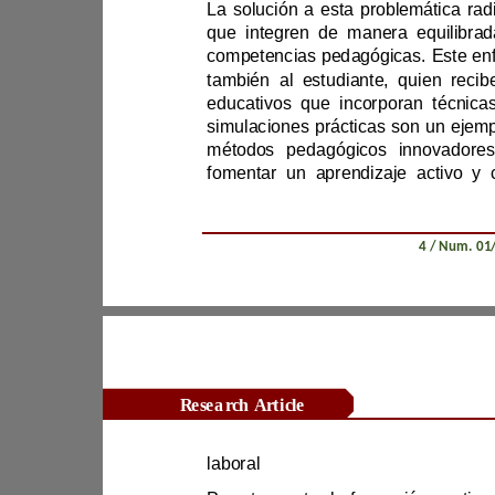
también al 
métodos pedagógicos innovador
Revista Científica Zambos / Vol. 0
4
Research Article
laboral