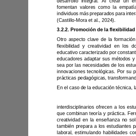
fomentan v
(Castillo
-
Mora et al., 2024).
3.2.
2
. 
sea por l
interdisciplinar
también prepara a los est