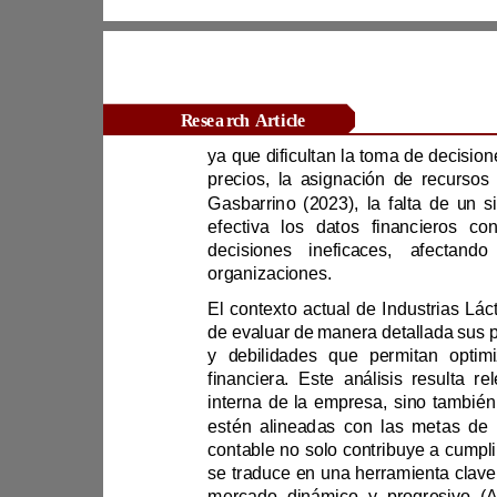
Research Article
efectiva
organizaciones.
financ
contable no solo