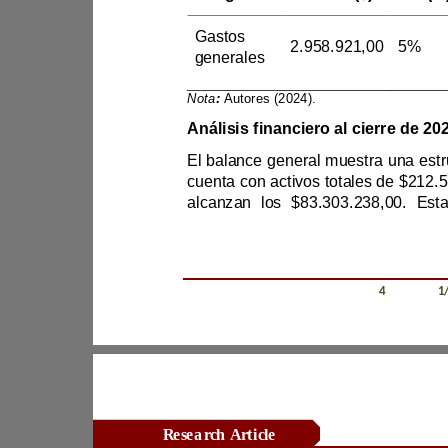
Gastos 
2.958.921,00
5%
generales
Nota
:
Autores (2024)
.
Análisis 
Revista Científica Zambos / Vol. 0
4
/ Num. 0
1
Research Article