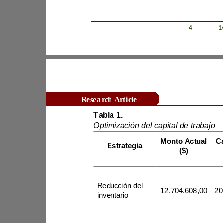
Revista Científica Zambos / Vol. 0
4
/ Num. 0
1
Research Article
Tabla 1
.
Optimización del capital de trabajo
Monto Actual 
Estrategia
($)
Reducción del 
12.704.608,00
inventario