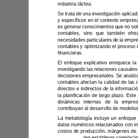
industria láctea.
co
financieras
.
L
datos permi