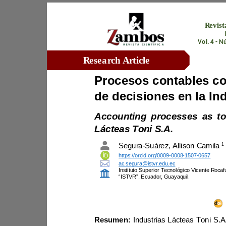
Vol. 
4
-
Research Article
Lácteas Toni S.A.
1
Segura
-
Suárez
,
Allison Camila 
https://orcid.org/0009
-
0008
-
1507
-
0657
ac.segura@istvr.edu.ec
“ISTVR”, Ecuador,
Guayaquil.
Resumen: