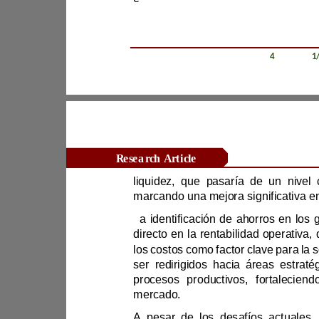
Revista Científica Zambos / Vol. 0
4
/ Num. 0
1
Research Article
L
mercado.