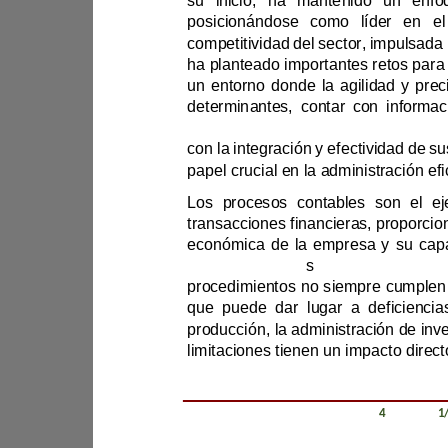
posicionándose c
un entorno donde la agili
con la integración y efectivi
cambio (Morale
s
-
producción, la administración de inv
Revista Científica Zambos / Vol. 0
4
/ Num. 0
1