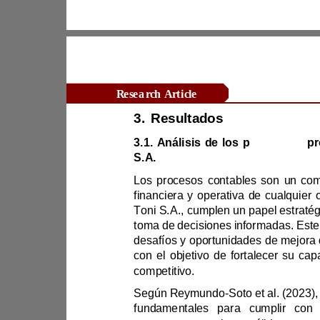
Research Article
3.
Resultados
3.1. Análisis de los 
p
rincipales 
p
S.A.
competitivo.
Según Reymundo
-