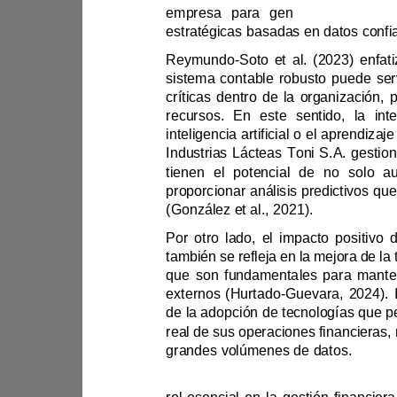
empresa para gen
Reymundo
-
recursos.
tienen el poten
(González et al., 2021
)
.
extern
os (Hurtado
-
grandes volú
menes de datos.