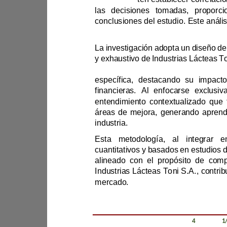
las observaciones c
L
esp
áreas de mejora,
industria.
Industrias 
mercado.
Revista Científica Zambos / Vol. 0
4
/ Num. 0
1