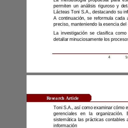
A continuac
Revista Científica Zambos / Vol. 0
4
/ Num. 0
1
Research Article
información 