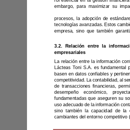
empresarial ac
empresa, sino que ta
mercado en constante evolución.
empresariales
com
fundamentadas que 
cambiantes del entorno competi