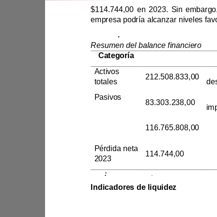
Tabla 3
.
Resumen del balance financiero
Categoría
Monto ($)
Activos 
212.508.833,00
totales
Pasivos 
83.303.238,00
totales
Patrimonio
116.765.808,00
Pérdida neta 
114.744,00
2023
Nota
:
Autores (2024)
.
Indicadores de liquidez