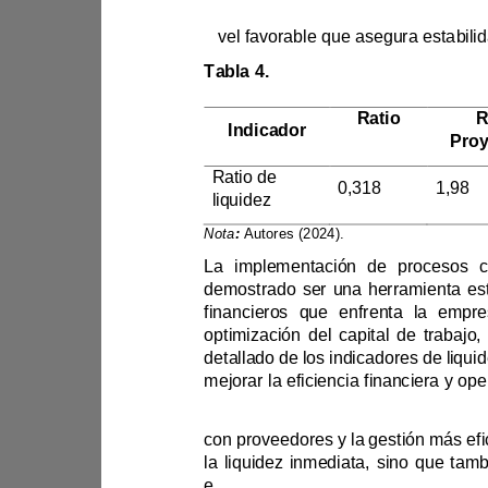
ni
Tabla 4. 
Indicadores de liquidez proyectados
Ratio 
Indicador
Actual
Ratio de 
0,318
1,98
liquidez
Nota
:
Autores (2024)
.
La 
optimización del capital de 
e