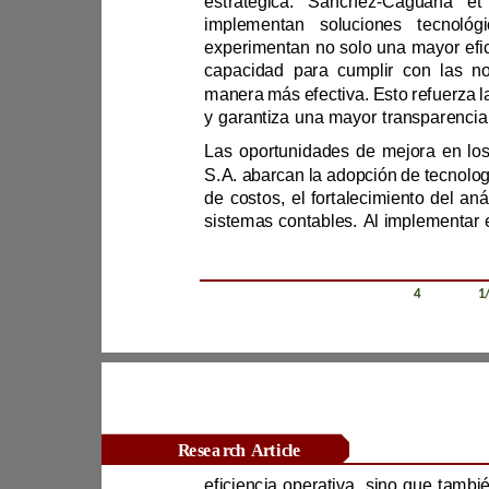
estratégica. Sánchez
-
implementan soluciones t
L
s
Revista Científica Zambos / Vol. 0
4
/ Num. 0
1
Research Article