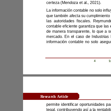
certeza
(Mendoza et al., 2021
)
.
L
las autoridad
contab
información con
Revista Científica Zambos / Vol. 0
4
/ Num. 0
1
Research Article