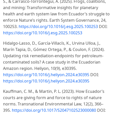
S., & Carrasco-Torrontegui, A. (2025). Frogs, coalitions,
and mining: Transformative insights for planetary
health and earth system law from Ecuador’s struggle to
enforce Nature’s rights. Earth System Governance, 24,
100253.
https://doi.org/10.1016/j.esg.2025.100253
DOI:
https://doi.org/10.1016/j.esg.2025.100253
Hidalgo-Lasso, D., García-Villacís, K., Urvina Ulloa, J.,
Marín Tapia, D., Gómez Ortega, P., & Coulon, F. (2024).
Updating risk remediation-endpoints for petroleum-
contaminated soils? A case study in the Ecuadorian
Amazon region. Heliyon, 10(9), e30395.
https://doi.org/10.1016/j.heliyon.2024.e30395
DOI:
https://doi.org/10.1016/j.heliyon.2024.e30395
Kauffman, C. M., & Martin, P. L. (2023). How Ecuador’s
courts are giving form and force to rights of nature
norms. Transnational Environmental Law, 12(2), 366–
395.
https://doi.org/10.1017/S2047102523000080
DOI: