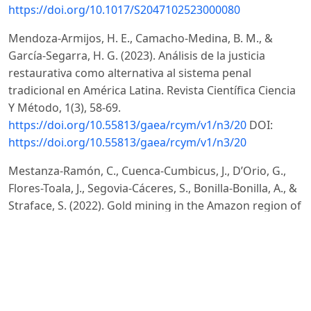
https://doi.org/10.1017/S2047102523000080
Mendoza-Armijos, H. E., Camacho-Medina, B. M., &
García-Segarra, H. G. (2023). Análisis de la justicia
restaurativa como alternativa al sistema penal
tradicional en América Latina. Revista Científica Ciencia
Y Método, 1(3), 58-69.
https://doi.org/10.55813/gaea/rcym/v1/n3/20
DOI:
https://doi.org/10.55813/gaea/rcym/v1/n3/20
Mestanza-Ramón, C., Cuenca-Cumbicus, J., D’Orio, G.,
Flores-Toala, J., Segovia-Cáceres, S., Bonilla-Bonilla, A., &
Straface, S. (2022). Gold mining in the Amazon region of
Ecuador: History and a review of its socio-
environmental impacts. Land, 11(2), 221.
https://doi.org/10.3390/land11020221
DOI:
https://doi.org/10.3390/land11020221
Meza-Tuarez, G. M., & Alvarado-Verdezoto, J. F. (2025).