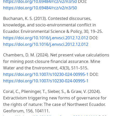
https://doi.org/10.69484/rcz/v2/n3/50
DOI:
https://doi.org/10.69484/rcz/v2/n3/50
Buchanan, K. S. (2013). Contested discourses,
knowledge, and socio-environmental conflict in
Ecuador. Environmental Science & Policy, 30, 19–25.
https://doi.org/10.1016/j.envsci.2012.12.012
DOI:
https://doi.org/10.1016/j.envsci.2012.12.012
Chambers, D. M. (2024). Net present value calculations
for mining post-closure financial assurance. Mine
Water and the Environment, 43(3), 511–515.
https://doi.org/10.1007/s10230-024-00995-1
DOI:
https://doi.org/10.1007/s10230-024-00995-1
Coral, C., Plieninger, T., Sieber, S., & Graw, V. (2024).
Extractivism triggering new forms of governance for
the rights of nature: The case of Northwest Ecuador.
Geoforum, 156, 104111.