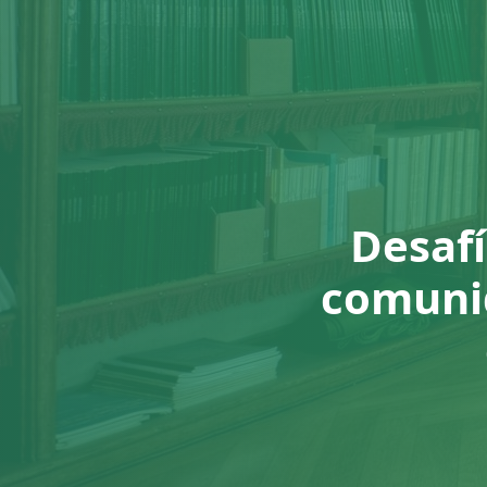
⁠Desaf
comunid