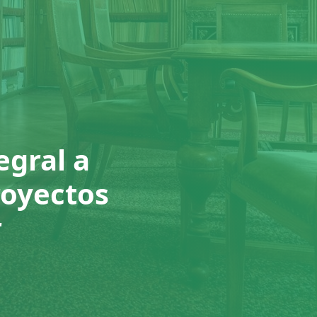
egral a
royectos
r