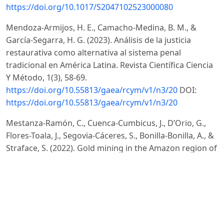
https://doi.org/10.1017/S2047102523000080
Mendoza-Armijos, H. E., Camacho-Medina, B. M., &
García-Segarra, H. G. (2023). Análisis de la justicia
restaurativa como alternativa al sistema penal
tradicional en América Latina. Revista Científica Ciencia
Y Método, 1(3), 58-69.
https://doi.org/10.55813/gaea/rcym/v1/n3/20
DOI:
https://doi.org/10.55813/gaea/rcym/v1/n3/20
Mestanza-Ramón, C., Cuenca-Cumbicus, J., D’Orio, G.,
Flores-Toala, J., Segovia-Cáceres, S., Bonilla-Bonilla, A., &
Straface, S. (2022). Gold mining in the Amazon region of
Ecuador: History and a review of its socio-
environmental impacts. Land, 11(2), 221.
https://doi.org/10.3390/land11020221
DOI:
https://doi.org/10.3390/land11020221
Meza-Tuarez, G. M., & Alvarado-Verdezoto, J. F. (2025).