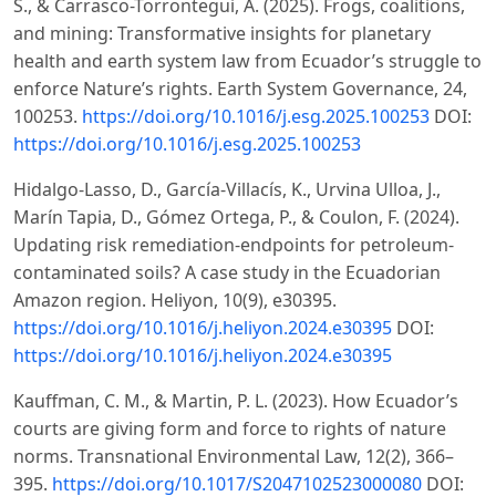
S., & Carrasco-Torrontegui, A. (2025). Frogs, coalitions,
and mining: Transformative insights for planetary
health and earth system law from Ecuador’s struggle to
enforce Nature’s rights. Earth System Governance, 24,
100253.
https://doi.org/10.1016/j.esg.2025.100253
DOI:
https://doi.org/10.1016/j.esg.2025.100253
Hidalgo-Lasso, D., García-Villacís, K., Urvina Ulloa, J.,
Marín Tapia, D., Gómez Ortega, P., & Coulon, F. (2024).
Updating risk remediation-endpoints for petroleum-
contaminated soils? A case study in the Ecuadorian
Amazon region. Heliyon, 10(9), e30395.
https://doi.org/10.1016/j.heliyon.2024.e30395
DOI:
https://doi.org/10.1016/j.heliyon.2024.e30395
Kauffman, C. M., & Martin, P. L. (2023). How Ecuador’s
courts are giving form and force to rights of nature
norms. Transnational Environmental Law, 12(2), 366–
395.
https://doi.org/10.1017/S2047102523000080
DOI: