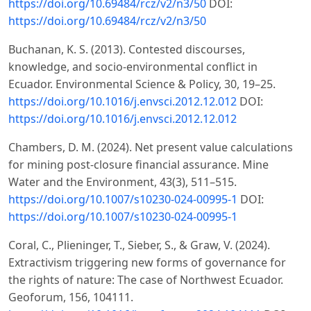
https://doi.org/10.69484/rcz/v2/n3/50
DOI:
https://doi.org/10.69484/rcz/v2/n3/50
Buchanan, K. S. (2013). Contested discourses,
knowledge, and socio-environmental conflict in
Ecuador. Environmental Science & Policy, 30, 19–25.
https://doi.org/10.1016/j.envsci.2012.12.012
DOI:
https://doi.org/10.1016/j.envsci.2012.12.012
Chambers, D. M. (2024). Net present value calculations
for mining post-closure financial assurance. Mine
Water and the Environment, 43(3), 511–515.
https://doi.org/10.1007/s10230-024-00995-1
DOI:
https://doi.org/10.1007/s10230-024-00995-1
Coral, C., Plieninger, T., Sieber, S., & Graw, V. (2024).
Extractivism triggering new forms of governance for
the rights of nature: The case of Northwest Ecuador.
Geoforum, 156, 104111.