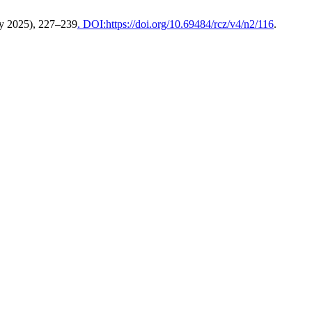
ay 2025), 227–239
. DOI:https://doi.org/10.69484/rcz/v4/n2/116
.