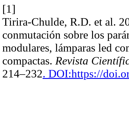
[1]
Tirira-Chulde, R.D. et al. 2
conmutación sobre los parám
modulares, lámparas led co
compactas.
Revista Científ
214–232
. DOI:https://doi.