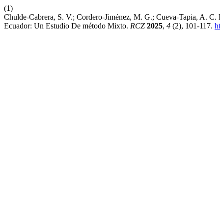
(1)
Chulde-Cabrera, S. V.; Cordero-Jiménez, M. G.; Cueva-Tapia, A. C. 
Ecuador: Un Estudio De método Mixto.
RCZ
2025
,
4
(2), 101-117.
h