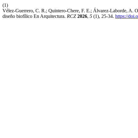
(1)
Vélez-Guerrero, C. R.; Quintero-Chere, F. E.; Álvarez-Laborde, A. O
diseño biofílico En Arquitectura.
RCZ
2026
,
5
(1), 25-34.
https://doi