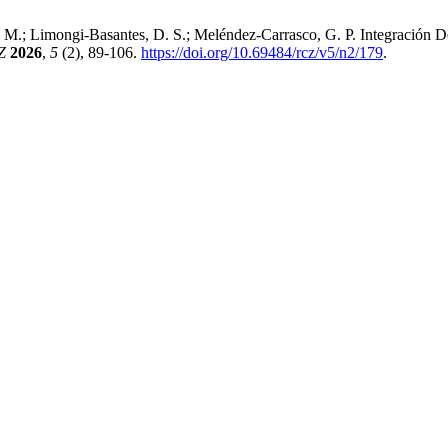
 M.; Limongi-Basantes, D. S.; Meléndez-Carrasco, G. P. Integración 
Z
2026
,
5
(2), 89-106.
https://doi.org/10.69484/rcz/v5/n2/179
.