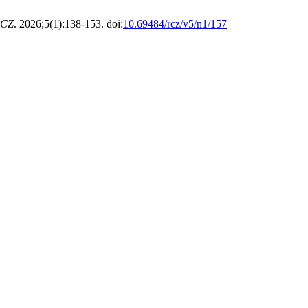
CZ
. 2026;5(1):138-153. doi:
10.69484/rcz/v5/n1/157