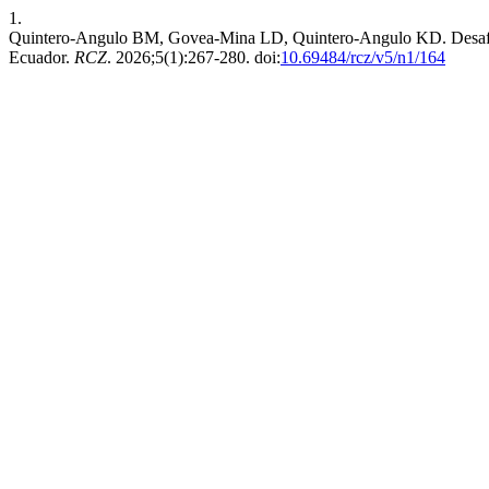
1.
Quintero-Angulo BM, Govea-Mina LD, Quintero-Angulo KD. ⁠Desafíos 
Ecuador.
RCZ
. 2026;5(1):267-280. doi:
10.69484/rcz/v5/n1/164