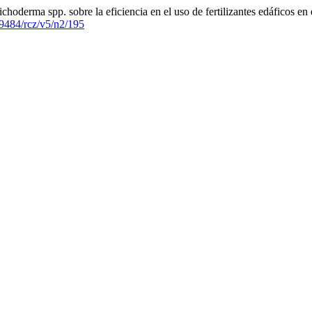
choderma spp. sobre la eficiencia en el uso de fertilizantes edáficos en
69484/rcz/v5/n2/195