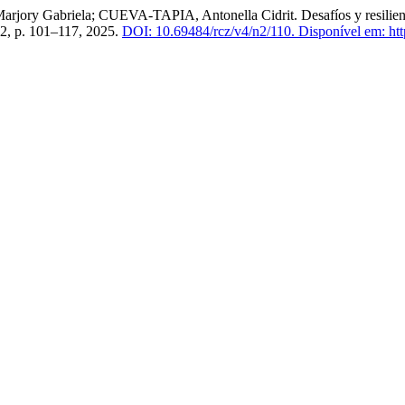
briela; CUEVA-TAPIA, Antonella Cidrit. Desafíos y resiliencia d
n. 2, p. 101–117, 2025.
DOI: 10.69484/rcz/v4/n2/110.
Disponível em: htt