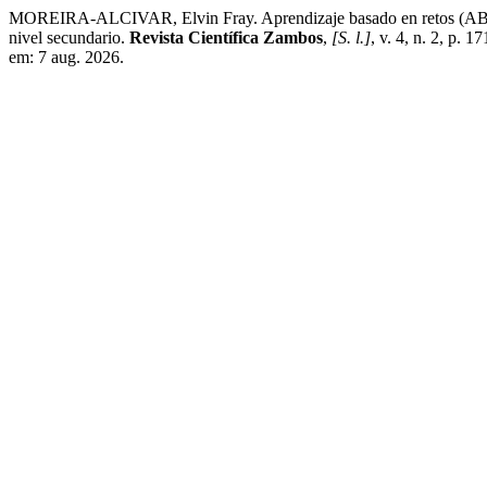
MOREIRA-ALCIVAR, Elvin Fray. Aprendizaje basado en retos (ABR) pa
nivel secundario.
Revista Científica Zambos
,
[S. l.]
, v. 4, n. 2, p. 
em: 7 aug. 2026.