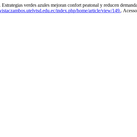
tegias verdes azules mejoran confort peatonal y reducen demanda 
evistaczambos.utelvtsd.edu.ec/index.php/home/article/view/149.
. Acesso