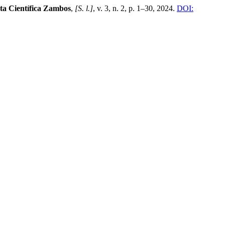
ta Científica Zambos
,
[S. l.]
, v. 3, n. 2, p. 1–30, 2024.
DOI: