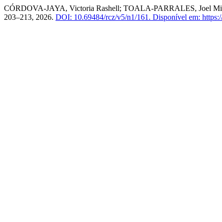
CÓRDOVA-JAYA, Victoria Rashell; TOALA-PARRALES, Joel Miguel. Mic
203–213, 2026.
DOI: 10.69484/rcz/v5/n1/161.
Disponível em: https:/