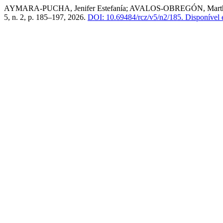
AYMARA-PUCHA, Jenifer Estefanía; AVALOS-OBREGÓN, Martha Lucía. 
5, n. 2, p. 185–197, 2026.
DOI: 10.69484/rcz/v5/n2/185.
Disponível e