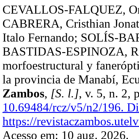
CEVALLOS-FALQUEZ, Orl
CABRERA, Cristhian Jon
Italo Fernando; SOLÍS-BA
BASTIDAS-ESPINOZA, Rica
morfoestructural y fanerópt
la provincia de Manabí, Ec
Zambos
,
[S. l.]
, v. 5, n. 2
10.69484/rcz/v5/n2/196.
Di
https://revistaczambos.utel
Acesso em: 10 aug. 2026.