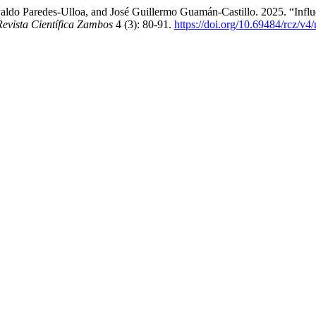
aldo Paredes-Ulloa, and José Guillermo Guamán-Castillo. 2025. “Infl
Revista Científica Zambos
4 (3): 80-91.
https://doi.org/10.69484/rcz/v4