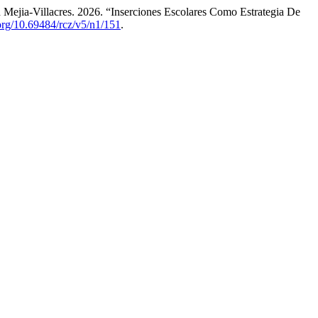
ejia-Villacres. 2026. “Inserciones Escolares Como Estrategia De
.org/10.69484/rcz/v5/n1/151
.