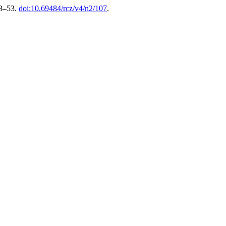
38–53.
doi:10.69484/rcz/v4/n2/107
.