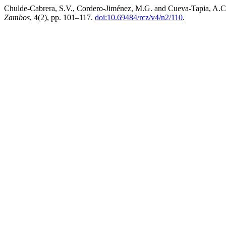
Chulde-Cabrera, S.V., Cordero-Jiménez, M.G. and Cueva-Tapia, A.C. 
Zambos
, 4(2), pp. 101–117.
doi:10.69484/rcz/v4/n2/110
.