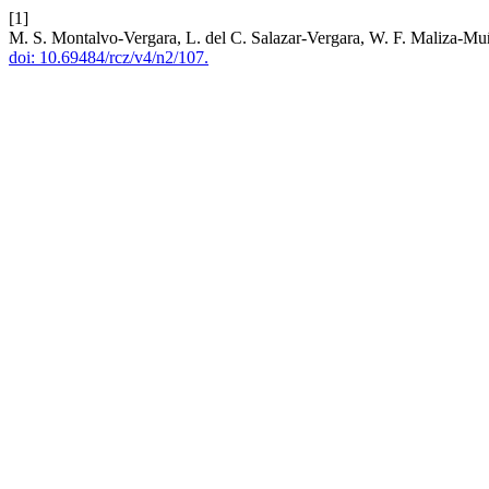
[1]
M. S. Montalvo-Vergara, L. del C. Salazar-Vergara, W. F. Maliza-Muñ
doi: 10.69484/rcz/v4/n2/107.