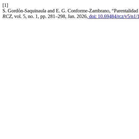
[1]
S. Gordón-Saquinaula and E. G. Conforme-Zambrano, “Parentalidad Po
RCZ
, vol. 5, no. 1, pp. 281–298, Jan. 2026,
doi: 10.69484/rcz/v5/n1/