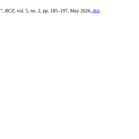
l”,
RCZ
, vol. 5, no. 2, pp. 185–197, May 2026,
doi: