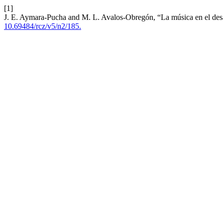
[1]
J. E. Aymara-Pucha and M. L. Avalos-Obregón, “La música en el desarr
10.69484/rcz/v5/n2/185.