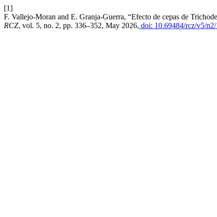
[1]
F. Vallejo-Moran and E. Granja-Guerra, “Efecto de cepas de Trichoderm
RCZ
, vol. 5, no. 2, pp. 336–352, May 2026,
doi: 10.69484/rcz/v5/n2/