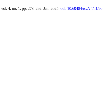
, vol. 4, no. 1, pp. 273–292, Jan. 2025,
doi: 10.69484/rcz/v4/n1/90.