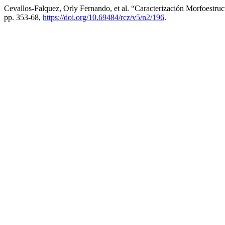
Cevallos-Falquez, Orly Fernando, et al. “Caracterización Morfoestr
pp. 353-68,
https://doi.org/10.69484/rcz/v5/n2/196
.