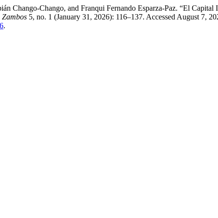
bián Chango-Chango, and Franqui Fernando Esparza-Paz. “El Capital In
ca Zambos
5, no. 1 (January 31, 2026): 116–137. Accessed August 7, 20
56
.