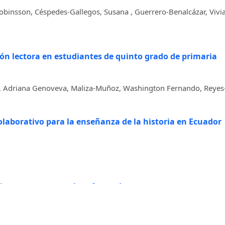
obinsson, Céspedes-Gallegos, Susana , Guerrero-Benalcázar, Vivia
ón lectora en estudiantes de quinto grado de primaria
illo, Adriana Genoveva, Maliza-Muñoz, Washington Fernando, Reye
olaborativo para la enseñanza de la historia en Ecuador
iva, un reto para el profesorado