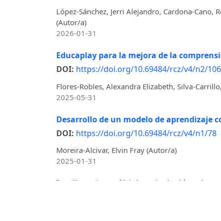
López-Sánchez, Jerri Alejandro, Cardona-Cano, R
(Autor/a)
2026-01-31
Educaplay para la mejora de la comprensi
DOI:
https://doi.org/10.69484/rcz/v4/n2/106
Flores-Robles, Alexandra Elizabeth, Silva-Carr
2025-05-31
Desarrollo de un modelo de aprendizaje c
DOI:
https://doi.org/10.69484/rcz/v4/n1/78
Moreira-Alcivar, Elvin Fray (Autor/a)
2025-01-31
Inteligencias múltiples e inclusión educat
DOI:
https://doi.org/10.69484/rcz/v4/n1/79
Arias-Macias, Lissette Estefania (Autor/a)