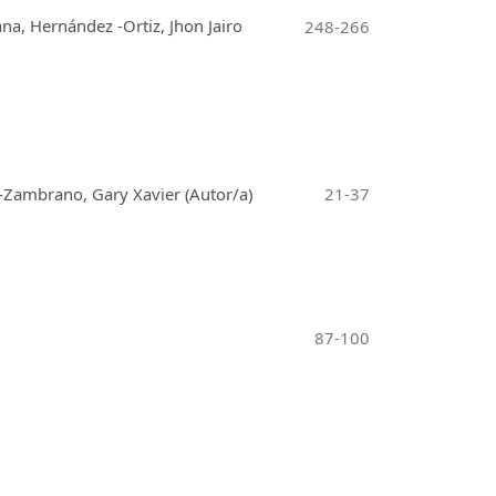
na, Hernández -Ortiz, Jhon Jairo
248-266
s-Zambrano, Gary Xavier (Autor/a)
21-37
87-100
101-113