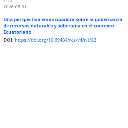
1-15
2026-05-31
Una perspectiva emancipadora sobre la gobernanza
de recursos naturales y soberanía en el contexto
Ecuatoriano
DOI:
https://doi.org/10.69484/rcz/v4/n1/82
Sanchez-Simbaña, Silvia Elena (Autor/a)
140-152
2025-01-31
1 - 3 de 3 elementos
Indexaciones