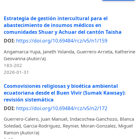
Estrategia de gestión intercultural para el
abastecimiento de insumos médicos en
comunidades Shuar y Achuar del cantón Taisha
DOI:
https://doi.org/10.69484/rcz/v5/n1/159
Angamarca-Yupa, Janeth Yolanda, Guerrero-Arrieta, Katherine
Geovanna (Autor/a)
183-202
2026-01-31
Cosmovisiones religiosas y bioética ambiental
ecuatoriana desde el Buen Vivir (Sumak Kawsay):
revisión sistemática
DOI:
https://doi.org/10.69484/rcz/v5/n2/172
Guerrero-Calero, Juan Manuel, Indacochea-Ganchozo, Blanca
Soledad, Garcia-Rodriguez, Reynier, Moran-Gonzalez, Miguel
Ramon (Autor/a)