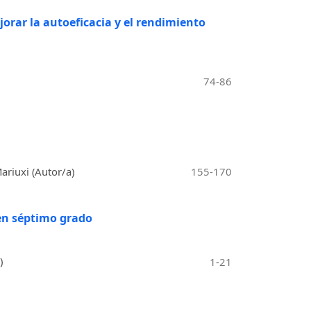
orar la autoeficacia y el rendimiento
74-86
riuxi (Autor/a)
155-170
 en séptimo grado
)
1-21