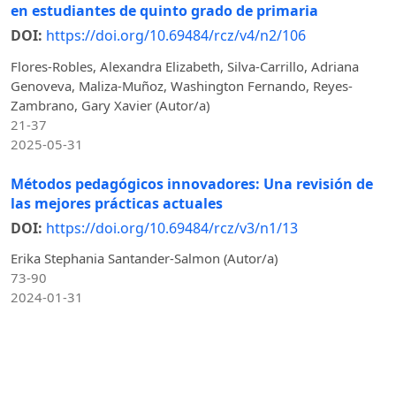
en estudiantes de quinto grado de primaria
DOI:
https://doi.org/10.69484/rcz/v4/n2/106
Flores-Robles, Alexandra Elizabeth, Silva-Carrillo, Adriana
Genoveva, Maliza-Muñoz, Washington Fernando, Reyes-
Zambrano, Gary Xavier (Autor/a)
21-37
2025-05-31
Métodos pedagógicos innovadores: Una revisión de
las mejores prácticas actuales
DOI:
https://doi.org/10.69484/rcz/v3/n1/13
Erika Stephania Santander-Salmon (Autor/a)
73-90
2024-01-31
La planificación docente como fundamento del
diseño de estrategias pedagógicas efectivas en la
educación secundaria