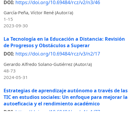
DOI:
https://doi.org/10.69484/rcz/v2/n3/46
García-Peña, Víctor René (Autor/a)
1-15
2023-09-30
La Tecnología en la Educación a Distancia: Revisión
de Progresos y Obstáculos a Superar
DOI:
https://doi.org/10.69484/rcz/v3/n2/17
Gerardo Alfredo Solano-Gutiérrez (Autor/a)
48-73
2024-05-31
Estrategias de aprendizaje autónomo a través de las
TIC en estudios sociales: Un enfoque para mejorar la
autoeficacia y el rendimiento académico
DOI:
https://doi.org/10.69484/rcz/v4/n1/77
Fuentes-Riquero, Sandra Yadira (Autor/a)
74-86