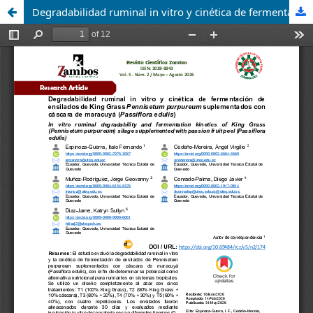
Degradabilidad ruminal in vitro y cinética de fermentación de ensilados de King Grass Pennisetum purpureum suplementados con cáscara de maracuyá (Passiflora edulis)