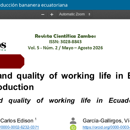
producción bananera ecuatoriana