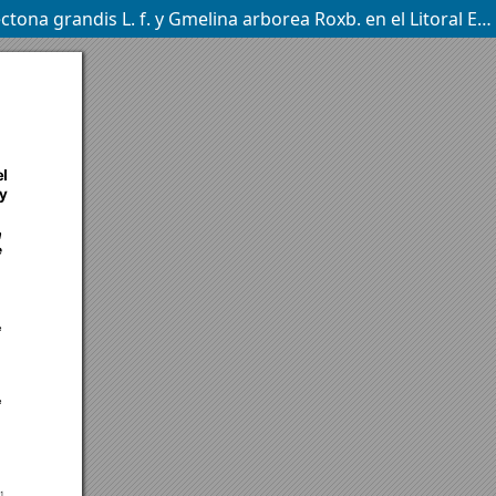
Influencia del manejo de arvenses y la variabilidad de sitio sobre el crecimiento diamétrico de plantaciones de Tectona grandis L. f. y Gmelina arborea Roxb. en el Litoral Ecuatoriano